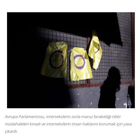
Avrupa Parlamentosu, intersekslerin zorla maruz bırakıldığı tıbbi
müdahaleleri kınadı ve intersekslerin insan haklarını korumak için yasa
çıkardı.