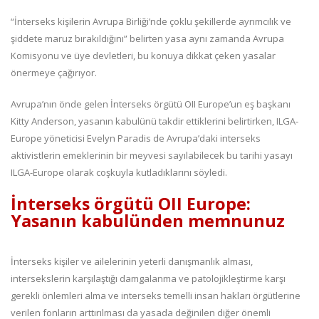
“İnterseks kişilerin Avrupa Birliği’nde çoklu şekillerde ayrımcılık ve
şiddete maruz bırakıldığını” belirten yasa aynı zamanda Avrupa
Komisyonu ve üye devletleri, bu konuya dikkat çeken yasalar
önermeye çağırıyor.
Avrupa’nın önde gelen İnterseks örgütü OII Europe’un eş başkanı
Kitty Anderson, yasanın kabulünü takdir ettiklerini belirtirken, ILGA-
Europe yöneticisi Evelyn Paradis de Avrupa’daki interseks
aktivistlerin emeklerinin bir meyvesi sayılabilecek bu tarihi yasayı
ILGA-Europe olarak coşkuyla kutladıklarını söyledi.
İnterseks örgütü OII Europe:
Yasanın kabulünden memnunuz
İnterseks kişiler ve ailelerinin yeterli danışmanlık alması,
intersekslerin karşılaştığı damgalanma ve patolojikleştirme karşı
gerekli önlemleri alma ve interseks temelli insan hakları örgütlerine
verilen fonların arttırılması da yasada değinilen diğer önemli