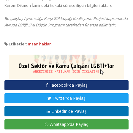
Kerem Dikmen İzmir’deki hukuki sürece ilişkin bilgileri aktardı.
Bu çalıştay Ayrımcılığa Karşı Gökkuşağı Koalisyonu Projesi kapsamında
Avrupa Birliği Sivil Düşün Programı tarafından finanse edilmiştir.
Etiketler:
insan hakları
Facebook'da Paylaş
Twitter'da Paylaş
LinkedIn'de Paylaş
Whatsapp'da Paylaş