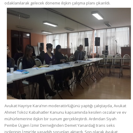
odaklanılarak gelecek döneme ilişkin çalışma planı çıkarıldı.
Avukat Hayriye Kara’nın moderatörlüğünü yaptığı çalıştayda, Avukat
Ahmet Toköz Kabahatler Kanunu kapsamında kesilen cezalar ve ev
mühürlemerine ilişkin bir sunum gerçekleştirdi. Ardından Siyah
Pembe Üçgen İzmir Derneğinden Demet Yanardağ trans seks
işçilerinin İzmir’de yaşadığı sorunları aktardı. Son olarak Avukat.