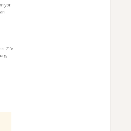
anıyor.
dan
ısı 21’e
urg,