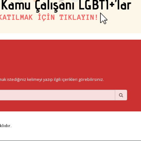
istediğiniz kelimeyi yazıp ilgili içerikleri görebilirsiniz.
lıdır.