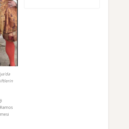
lya'da
ftlerin
ği
. Ramos
tmesi