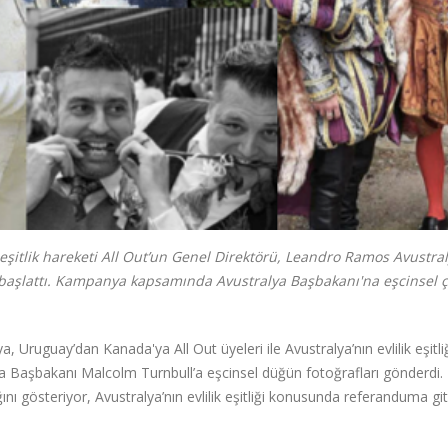
eşitlik hareketi All Out’un Genel Direktörü, Leandro Ramos Avustra
 başlattı. Kampanya kapsamında Avustralya Başbakanı'na eşcinsel çi
, Uruguay’dan Kanada'ya All Out üyeleri ile Avustralya’nın evlilik eşitli
ya Başbakanı Malcolm Turnbull’a eşcinsel düğün fotoğrafları gönderdi
ını gösteriyor, Avustralya’nın evlilik eşitliği konusunda referanduma gi