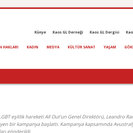
Künye
Kaos GL Derneği
Kaos GL Dergisi
Kao
N HAKLARI
KADIN
MEDYA
KÜLTÜR SANAT
YAŞAM
GÖK
LGBT eşitlik hareketi All Out’un Genel Direktörü, Leandro R
ekleyen bir kampanya başlattı. Kampanya kapsamında Avustral
arı gönderildi.