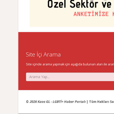
Site İçi Arama
Site içinde arama yapmak için aşağıda bulunan alan ile aramak 
©
2026 Kaos GL - LGBTİ+ Haber Portalı
| Tüm Hakları Sak