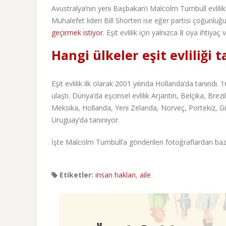
Avustralya’nın yeni Başbakan’ı Malcolm Turnbull evlili
Muhalefet lideri Bill Shorten ise eğer partisi çoğunluğ
geçirmek istiyor
. Eşit evlilik için yalnızca 8 oya ihtiyaç v
Hangi ülkeler eşit evliliği 
Eşit evlilik ilk olarak 2001 yılında Hollanda’da tanındı.
ulaştı. Dünya’da eşcinsel evlilik Arjantin, Belçika, Br
Meksika, Hollanda, Yeni Zelanda, Norveç, Portekiz, Güne
Uruguay’da tanınıyor.
İşte Malcolm Turnbull’a gönderilen fotoğraflardan bazı
Etiketler:
insan hakları
,
aile