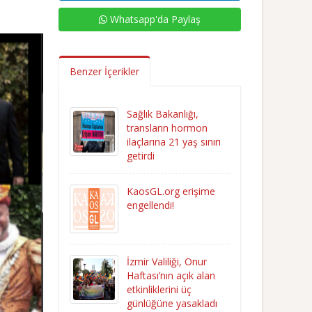
Whatsapp'da Paylaş
Benzer İçerikler
Sağlık Bakanlığı,
transların hormon
ilaçlarına 21 yaş sınırı
getirdi
KaosGL.org erişime
engellendi!
İzmir Valiliği, Onur
Haftası’nın açık alan
etkinliklerini üç
günlüğüne yasakladı