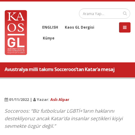
ENGLISH
Kaos GL Dergisi
Künye
Avustralya milli takımı Socceroos’tan Katar’a mesaj
01/11/2022 |
Yazar:
Aslı Alpar
Socceroos: “Biz futbolcular LGBTİ+’ların haklarını
destekliyoruz ancak Katar’da insanlar seçtikleri kişiyi
sevmekte özgür değil.”