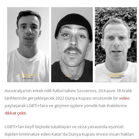
Avustralya'nın erkek milli futbol takımı Socceroos, 20 Kasım-18 Aralık
tarihlerinde gerçekleşecek 2022 Dünya Kupası öncesinde bir
video
paylaşarak LGBTİ+’lara ve göçmen işçilere yönelik hak ihalelerine
dikkat çekti
.
LGBTİ+’ları keyfi biçimde tutuklayan ve ceza yasasında eşcinsel
ilişkileri kriminalize eden Katar'da Dünya Kupası öncesi insan hakları