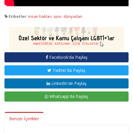
Etiketler:
insan hakları
,
spor
,
dünyadan
Facebook'da Paylaş
Twitter'da Paylaş
LinkedIn'de Paylaş
Whatsapp'da Paylaş
Benzer İçerikler