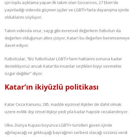
için toplu açıklama yapan ilk takım olan Socceroos, 27 Ekim'de
yayınladığı videoda göçmen işçiler ve LGBTİ+’larla dayanışma içinde
olduklarını söylüyor.
Takım videoda onur, saygı gibi evrensel değerlerin futbolun da
değerleri olduğunun altını çiziyor, Katar’ı bu değerleri benimsemeye
davet ediyor.
Futbolcular, “Biz futbolcular LGBTİ+’ların haklarını sonuna kadar
destekliyoruz ancak Katar’da insanlar seçtikleri kişiyi sevmekte
özgür değiller” diyor.
Katar’ın ikiyüzlü politikası
Katar Ceza Kanunu, 285. madde eşcinsel ilişkiler de dahil olmak
üzere evlilik dışı cinsel ilişkiyi yedi yıla kadar hapisle cezalandırıyor.
Ülke, Dünya Kupası boyunca LGBTİ+ turistleri güven içinde
ağırlayacağı ve gökkuşağı bayrağının serbest olacağı sözünü verdi