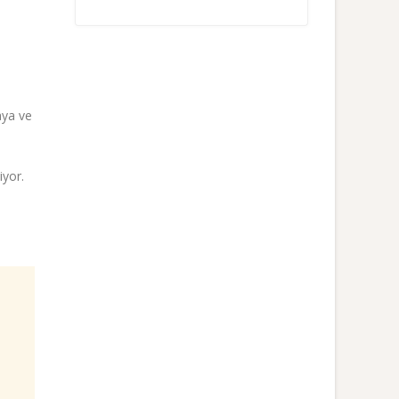
aya ve
iyor.