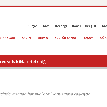
Künye
Kaos GL Derneği
Kaos GL Dergisi
Kao
N HAKLARI
KADIN
MEDYA
KÜLTÜR SANAT
YAŞAM
GÖK
i ve hak ihlalleri etkinliği
cinde yaşanan hak ihlallerini konuşmaya çağırıyor.