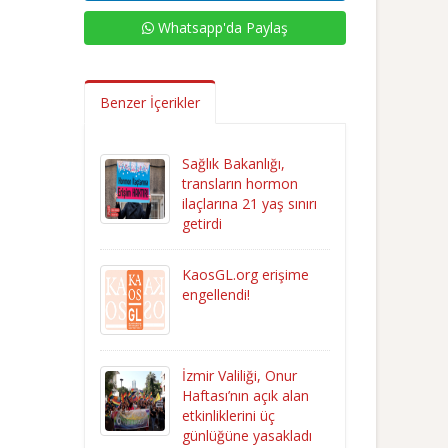
Whatsapp'da Paylaş
Benzer İçerikler
Sağlık Bakanlığı,
transların hormon
ilaçlarına 21 yaş sınırı
getirdi
KaosGL.org erişime
engellendi!
İzmir Valiliği, Onur
Haftası’nın açık alan
etkinliklerini üç
günlüğüne yasakladı