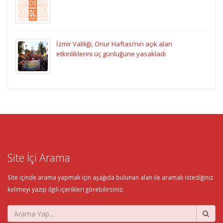
İzmir Valiliği, Onur Haftası’nın açık alan
etkinliklerini üç günlüğüne yasakladı
Site İçi Arama
Site içinde arama yapmak için aşağıda bulunan alan ile aramak istediğiniz
kelimeyi yazıp ilgili içerikleri görebilirsiniz.