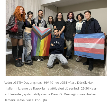
Aydın LGBTİ+ Dayanışması, HIV 101 ve LGBTİ+’lara Dönük Hak
İhlallerini İzleme ve Raporlama atölyeleri düzenledi. 29-30 Kasım
tarihlerinde yapılan atölyelerde Kaos GL Derneği İnsan Hakları
Uzmanı Defne Güzel konuştu.