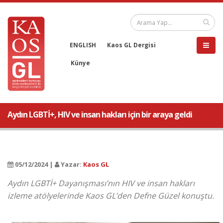
ENGLISH
Kaos GL Dergisi
Künye
Aydın LGBTİ+, HIV ve insan hakları için bir araya geldi
05/12/2024 |
Yazar:
Kaos GL
Aydın LGBTİ+ Dayanışması’nın HIV ve insan hakları
izleme atölyelerinde Kaos GL’den Defne Güzel konuştu.