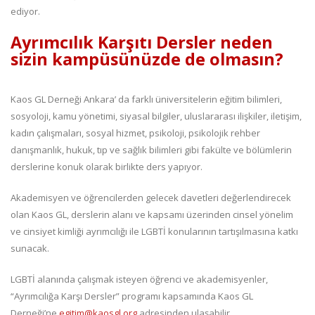
ediyor.
Ayrımcılık Karşıtı Dersler neden
sizin kampüsünüzde de olmasın?
Kaos GL Derneği Ankara’ da farklı üniversitelerin eğitim bilimleri,
sosyoloji, kamu yönetimi, siyasal bilgiler, uluslararası ilişkiler, iletişim,
kadın çalışmaları, sosyal hizmet, psikoloji, psikolojik rehber
danışmanlık, hukuk, tıp ve sağlık bilimleri gibi fakülte ve bölümlerin
derslerine konuk olarak birlikte ders yapıyor.
Akademisyen ve öğrencilerden gelecek davetleri değerlendirecek
olan Kaos GL, derslerin alanı ve kapsamı üzerinden cinsel yönelim
ve cinsiyet kimliği ayrımcılığı ile LGBTİ konularının tartışılmasına katkı
sunacak.
LGBTİ alanında çalışmak isteyen öğrenci ve akademisyenler,
“Ayrımcılığa Karşı Dersler” programı kapsamında Kaos GL
Derneği’ne
egitim@kaosgl.org
adresinden ulaşabilir.