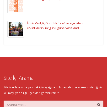
İzmir Valiliği, Onur Haftası’nın açık alan
etkinliklerini üç günlüğüne yasakladı
Site İçi Arama
Site içinde arama yapmak için aşağıda bulunan alan ile aramak istediğiniz
kelimeyi yazıp ilgili içerikleri görebilirsiniz.