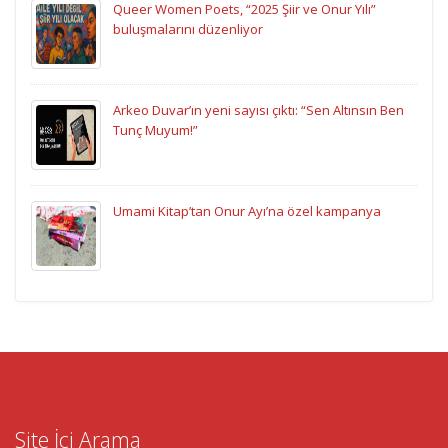
Queer Women Poets, “2025 Şiir ve Onur Yılı”
buluşmalarını düzenliyor
Arkeo Duvar’ın yeni sayısı çıktı: “Sen Altınsın Ben
Tunç Muyum!”
Umami Kitap’tan Onur Ayı’na özel kampanya
Site İçi Arama