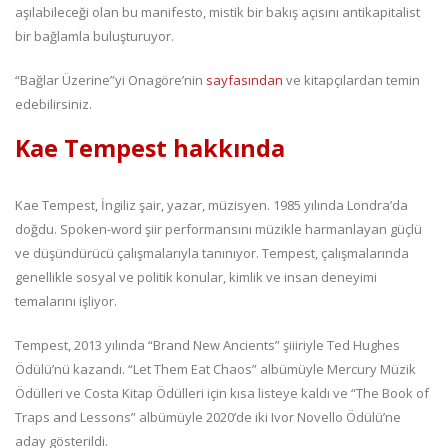
aşılabileceği olan bu manifesto, mistik bir bakış açısını antikapitalist
bir bağlamla buluşturuyor.
“Bağlar Üzerine”yi
Onagöre’nin
sayfasından
ve kitapçılardan temin
edebilirsiniz.
Kae Tempest hakkında
Kae Tempest, İngiliz şair, yazar, müzisyen. 1985 yılında Londra’da
doğdu. Spoken-word şiir performansını müzikle harmanlayan güçlü
ve düşündürücü çalışmalarıyla tanınıyor. Tempest, çalışmalarında
genellikle sosyal ve politik konular, kimlik ve insan deneyimi
temalarını işliyor.
Tempest, 2013 yılında “Brand New Ancients” şiiiriyle Ted Hughes
Ödülü’nü kazandı. “Let Them Eat Chaos” albümüyle Mercury Müzik
Ödülleri ve Costa Kitap Ödülleri için kısa listeye kaldı ve “The Book of
Traps and Lessons” albümüyle 2020’de iki Ivor Novello Ödülü’ne
aday gösterildi.