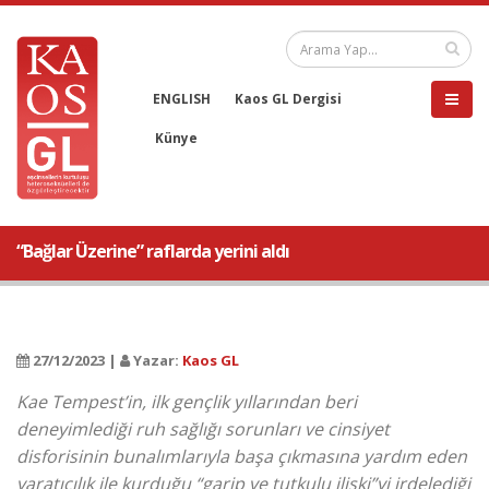
ENGLISH
Kaos GL Dergisi
Künye
“Bağlar Üzerine” raflarda yerini aldı
27/12/2023 |
Yazar:
Kaos GL
Kae Tempest’in, ilk gençlik yıllarından beri
deneyimlediği ruh sağlığı sorunları ve cinsiyet
disforisinin bunalımlarıyla başa çıkmasına yardım eden
yaratıcılık ile kurduğu “garip ve tutkulu ilişki”yi irdelediği