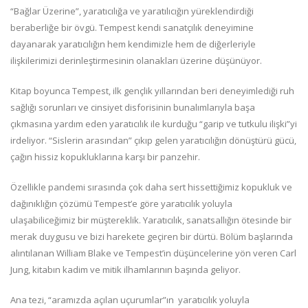
“Bağlar Üzerine”, yaratıcılığa ve yaratılıcığın yüreklendirdiği
beraberliğe bir övgü. Tempest kendi sanatçılık deneyimine
dayanarak yaratıcılığın hem kendimizle hem de diğerleriyle
ilişkilerimizi derinleştirmesinin olanakları üzerine düşünüyor.
Kitap boyunca Tempest, ilk gençlik yıllarından beri deneyimlediği ruh
sağlığı sorunları ve cinsiyet disforisinin bunalımlarıyla başa
çıkmasına yardım eden yaratıcılık ile kurduğu “garip ve tutkulu ilişki”yi
irdeliyor. “Sislerin arasından” çıkıp gelen yaratıcılığın dönüştürü gücü,
çağın hissiz kopukluklarına karşı bir panzehir.
Özellikle pandemi sırasında çok daha sert hissettiğimiz kopukluk ve
dağınıklığın çözümü Tempest’e göre yaratıcılık yoluyla
ulaşabiliceğimiz bir müştereklik. Yaratıcılık, sanatsallığın ötesinde bir
merak duygusu ve bizi harekete geçiren bir dürtü. Bölüm başlarında
alıntılanan William Blake ve Tempest’in düşüncelerine yön veren Carl
Jung, kitabın kadim ve mitik ilhamlarının başında geliyor.
Ana tezi, “aramızda açılan uçurumlar”ın yaratıcılık yoluyla