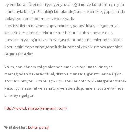
eylemi kurar. Üretimleri yer yer yazar, eğitimci ve küratörün çalışma
alanlarıyla kesişir. Ele aldığı konular değişmekle birlikte, yapıtlarında
dolaylı yoldan modernizm ve patriyarka
eleştirisi ileten nazmen yapılandırılmış yatay/düşey alegoriler gibi
kimi izlekler dirençle tekrar tekrar belirir. Tarih ve nesne-oluş,
sanatçının yadigâr kavramına ilgisi dahilinde, üretimlerinde sıklıkla
konu edilir. Yapıtlarına genellikle kuramsal veya kurmaca metinler
ile şiir eşlik eder.
Yalım, son dönem çalışmalarında emek ve toplumsal cinsiyet
merceğinden bakarak ritüel, ritim ve manzara görüntülerine ilişkin
sorular üretiyor. Tüm bu açık uçlu sorular ontolojik kategoriler olarak
kabul gören sanat ve sanatçıyı yeniden düşünme arzusu etrafında
bir araya geliyor.
http://www.bahagorkemyalim.com/
Etiketler:
kültür sanat