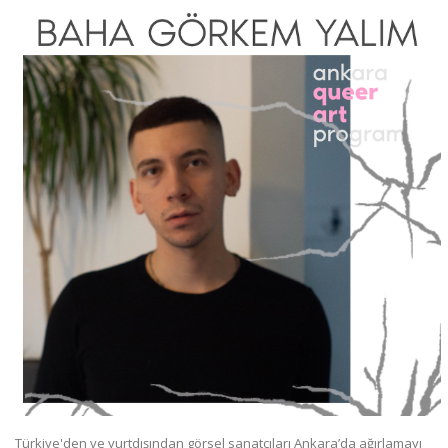
Türkiye'den ve yurtdışından görsel sanatçıları Ankara’da ağırlamayı