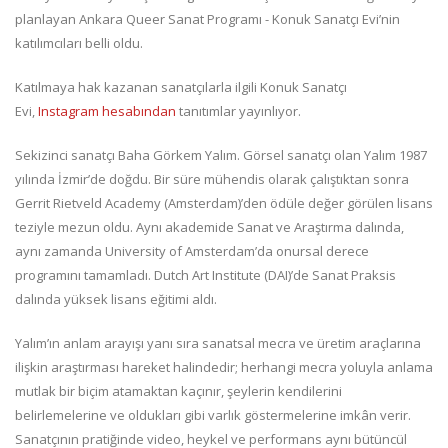
planlayan Ankara Queer Sanat Programı - Konuk Sanatçı Evi’nin
katılımcıları belli oldu.
Katılmaya hak kazanan sanatçılarla ilgili Konuk Sanatçı
Evi,
Instagram hesabından
tanıtımlar yayınlıyor.
Sekizinci sanatçı Baha Görkem Yalım. Görsel sanatçı olan Yalım 1987
yılında İzmir’de doğdu. Bir süre mühendis olarak çalıştıktan sonra
Gerrit Rietveld Academy (Amsterdam)’den ödüle değer görülen lisans
teziyle mezun oldu. Aynı akademide Sanat ve Araştırma dalında,
aynı zamanda University of Amsterdam’da onursal derece
programını tamamladı. Dutch Art Institute (DAI)’de Sanat Praksis
dalında yüksek lisans eğitimi aldı.
Yalım’ın anlam arayışı yanı sıra sanatsal mecra ve üretim araçlarına
ilişkin araştırması hareket halindedir; herhangi mecra yoluyla anlama
mutlak bir biçim atamaktan kaçınır, şeylerin kendilerini
belirlemelerine ve oldukları gibi varlık göstermelerine imkân verir.
Sanatçının pratiğinde video, heykel ve performans aynı bütüncül