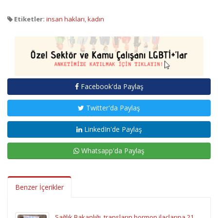
Etiketler:
insan hakları
,
kadın
Facebook'da Paylaş
Twitter'da Paylaş
LinkedIn'de Paylaş
Whatsapp'da Paylaş
Benzer İçerikler
Sağlık Bakanlığı, transların hormon ilaçlarına 21