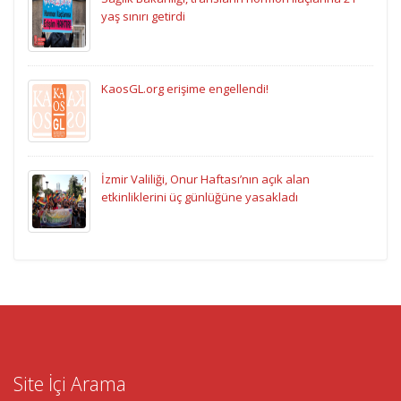
yaş sınırı getirdi
KaosGL.org erişime engellendi!
İzmir Valiliği, Onur Haftası’nın açık alan
etkinliklerini üç günlüğüne yasakladı
Site İçi Arama