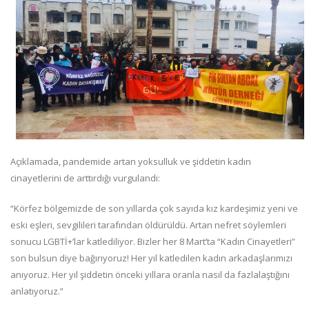
Açıklamada, pandemide artan yoksulluk ve şiddetin kadın
cinayetlerini de arttırdığı vurgulandı:
“Körfez bölgemizde de son yıllarda çok sayıda kız kardeşimiz yeni ve
eski eşleri, sevgilileri tarafından öldürüldü. Artan nefret söylemleri
sonucu LGBTİ+’lar katlediliyor. Bizler her 8 Mart’ta “Kadın Cinayetleri”
son bulsun diye bağırıyoruz! Her yıl katledilen kadın arkadaşlarımızı
anıyoruz. Her yıl şiddetin önceki yıllara oranla nasıl da fazlalaştığını
anlatıyoruz.”