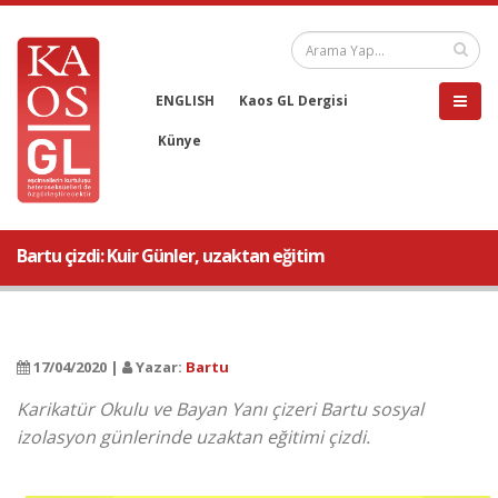
ENGLISH
Kaos GL Dergisi
Künye
Bartu çizdi: Kuir Günler, uzaktan eğitim
17/04/2020 |
Yazar:
Bartu
Karikatür Okulu ve Bayan Yanı çizeri Bartu sosyal
izolasyon günlerinde uzaktan eğitimi çizdi.