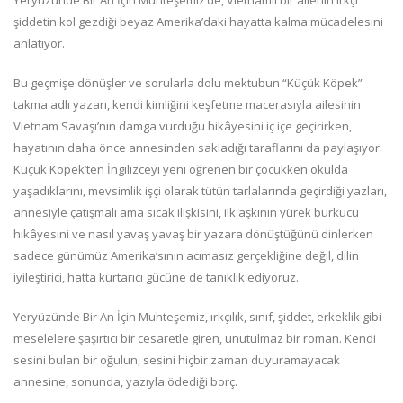
Yeryüzünde Bir An İçin Muhteşemiz’de, Vietnamlı bir ailenin ırkçı
şiddetin kol gezdiği beyaz Amerika’daki hayatta kalma mücadelesini
anlatıyor.
Bu geçmişe dönüşler ve sorularla dolu mektubun “Küçük Köpek”
takma adlı yazarı, kendi kimliğini keşfetme macerasıyla ailesinin
Vietnam Savaşı’nın damga vurduğu hikâyesini iç içe geçirirken,
hayatının daha önce annesinden sakladığı taraflarını da paylaşıyor.
Küçük Köpek’ten İngilizceyi yeni öğrenen bir çocukken okulda
yaşadıklarını, mevsimlik işçi olarak tütün tarlalarında geçirdiği yazları,
annesiyle çatışmalı ama sıcak ilişkisini, ilk aşkının yürek burkucu
hikâyesini ve nasıl yavaş yavaş bir yazara dönüştüğünü dinlerken
sadece günümüz Amerika’sının acımasız gerçekliğine değil, dilin
iyileştirici, hatta kurtarıcı gücüne de tanıklık ediyoruz.
Yeryüzünde Bir An İçin Muhteşemiz, ırkçılık, sınıf, şiddet, erkeklik gibi
meselelere şaşırtıcı bir cesaretle giren, unutulmaz bir roman. Kendi
sesini bulan bir oğulun, sesini hiçbir zaman duyuramayacak
annesine, sonunda, yazıyla ödediği borç.