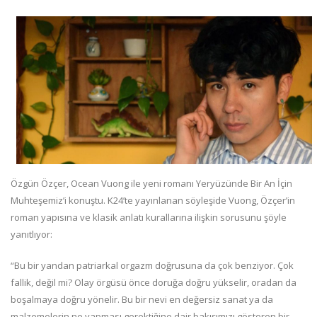
Özgün Özçer, Ocean Vuong ile yeni romanı Yeryüzünde Bir An İçin
Muhteşemiz’i konuştu. K24’te yayınlanan söyleşide Vuong, Özçer’in
roman yapısına ve klasik anlatı kurallarına ilişkin sorusunu şöyle
yanıtlıyor:
“Bu bir yandan patriarkal orgazm doğrusuna da çok benziyor. Çok
fallik, değil mi? Olay örgüsü önce doruğa doğru yükselir, oradan da
boşalmaya doğru yönelir. Bu bir nevi en değersiz sanat ya da
malzemelerin ne yapması gerektiğine dair bakışımızı gösteren bir