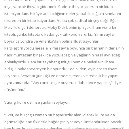
inşa, yani bir ihtiyacı gidermek. Sadece ihtiyaç gideren bir kitap
istemiyordum. Hikâye anlatıcılığının neler yapabileceğinin sınırlarını
test eden bir kitap istiyordum. Ve bu çok radikal bir şey değil. Eğer
Melville’e geri dönersek, Moby Dick benim için çok ilham verici bir
kitaptı, çünkü kitapta o kadar çok tali konu vardı ki... Yirmi sayfa
boyunca Londra ve Amerika’dan balina illüstrasyonları
karşılaştırılıyordu mesela. Yirmi sayfa boyunca bir balinanın derisinin
nasıl muntazam bir şekilde yüzüleceği ve yağlarının nasıl ayrılacağı
anlatılıyordu. Hem bir seyahat günlüğü hem de Melville’in ilham
aldığı, Shakespeare’yen bir oyundu. Teolojiden, ayinlerden ilham
alıyordu. Seyahat günlüğü ve deneme, teorik ve teolojik bir yapıttı
aynı zamanda. “Vay canına! İşte buyurun, daha önce yapılmış” diye
düşündüm.”
Vuong, kuire dair ise şunları söylüyor:
“Evet, ve bu çoğu zaman bir başarısızlık alanı olarak kuire ya da
eşcinselliğe dair fikirlerle bağdaştırılıyor veya ilintilendiriliyor. Ancak
ben bunu kucaklardım ve derdim ki: “Ne olmuş başarısızlık alanıysa?”