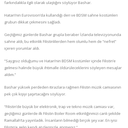
farkındalıkla ilgili olarak ulaştığını söylüyor Bashar.
Hatari’nin Eurovision’da kullandığı deri ve BDSM sahne kostümleri
grubun dikkat çekmesini sağladı.
Geçtiğimiz günlerde Bashar grupla beraber İzlanda televizyonunda
sahne aldı, bu etkinlik Filistinlilerden hem olumlu hem de “nefret”
içeren yorumlar aldı.
“Saygısız olduğumu ve Hatari’nin BDSM kostümler içinde Filistin’e
gelmesi halinde büyük ihtimalle öldürüleceklerini söyleyen mesajlar
aldım.”
Bashar yüksek perdeden itirazlara rağmen Filistin müzik camiasının
pek çok kişiyi şaşırtacağını söylüyor.
“Filistin’de büyük bir elektronik, trap ve tekno müzik camiası var,
geçtiğimiz günlerde ilk Filistin Boiler Room etkinliğinmizi canlı şekilde
Ramallah’ta yayınladık. İnsanların bilmediği birçok şey var. En iyisi
Filistin’e gelip kendi gözlerinizle görmeniz.”