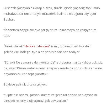
Filistin’de yaşayan bir Arap olarak, sürekli içinde yaşadığı toplumun
muhafazakar unsurlarıyla mücadele halinde olduğunu söylüyor
Bashar.
“İnsanlara saygılı olmaya çalışıyorum - olmamaya da çalışıyorum
tabi.”
Örnek olarak
“Herkes Evleniyor”
isimli, toplumun evliliğe dair
geleneksel bakışını tiye alan şarkısından bahsediyor.
“Sürekli ‘Ne zaman evleniyorsunuz?’ sorusuna maruz kalıyorduk; biz
de, eğer 30’una kadar evlenmemişsen sende bir sorun olmalı fikrine
dayanan bu konsepti yarattık.”
Böylece gelinlik ortaya çıkıyor.
“Klipte din adamı, garson, damat ve gelin rollerinde ben oynadım.
Cinsiyet rolleriyle uğraşmayı çok seviyorum.”