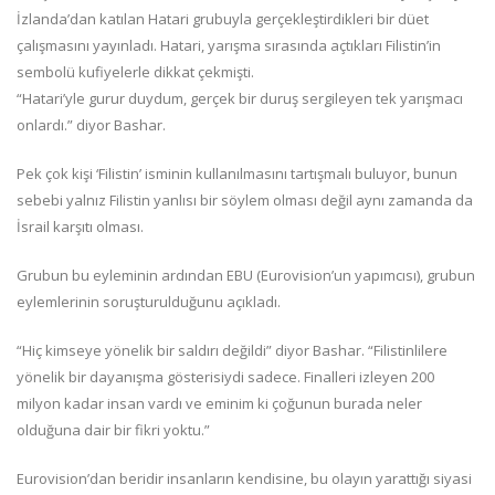
İzlanda’dan katılan Hatari grubuyla gerçekleştirdikleri bir düet
çalışmasını yayınladı. Hatari, yarışma sırasında açtıkları Filistin’in
sembolü kufiyelerle dikkat çekmişti.
“Hatari’yle gurur duydum, gerçek bir duruş sergileyen tek yarışmacı
onlardı.” diyor Bashar.
Pek çok kişi ‘Filistin’ isminin kullanılmasını tartışmalı buluyor, bunun
sebebi yalnız Filistin yanlısı bir söylem olması değil aynı zamanda da
İsrail karşıtı olması.
Grubun bu eyleminin ardından EBU (Eurovision’un yapımcısı), grubun
eylemlerinin soruşturulduğunu açıkladı.
“Hiç kimseye yönelik bir saldırı değildi” diyor Bashar. “Filistinlilere
yönelik bir dayanışma gösterisiydi sadece. Finalleri izleyen 200
milyon kadar insan vardı ve eminim ki çoğunun burada neler
olduğuna dair bir fikri yoktu.”
Eurovision’dan beridir insanların kendisine, bu olayın yarattığı siyasi