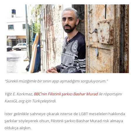
“Sürekli müziğimle bir sınırı aşıp aşmadığımı sorguluyorum.”
Yiğit E. Korkmaz,
BBC’nin Filistinli şarkıcı Bashar Murad
ile röportajını
KaosGL.org için Türkçeleştirdi.
İster gelinlikle sahneye çıkarak isterse de LGBT meseleleri hakkında
şarkılar söyleyerek olsun, Filistinli şarkıcı Bashar Murad risk almaya
oldukça alışkın.