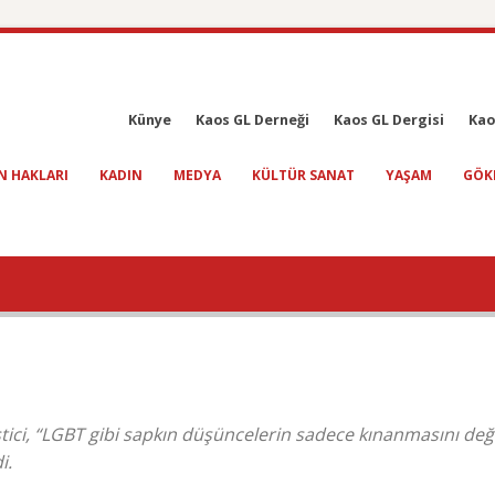
Künye
Kaos GL Derneği
Kaos GL Dergisi
Kao
N HAKLARI
KADIN
MEDYA
KÜLTÜR SANAT
YAŞAM
GÖK
tici, “LGBT gibi sapkın düşüncelerin sadece kınanmasını deği
i.