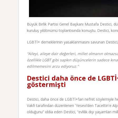
Büyük Birlik Partisi Genel Başkanı Mustafa Destici, d
kuruluş yıldönümü toplantısında konuştu. Destici, kon
LGBTİ+ derneklerinin yasaklanmasını savunan Destici, 
“Aileyi, aileye dair değerleri, millet olmanın olmaz
özellikle LGBT gibi sapkın düşüncelerin sadece kı
edilmemesini arzu ediyoruz.”
Destici daha önce de LGBTİ+
göstermişti
Destici, daha önce de LGBTİ+’ları nefret söylemiyle h
Vakfı tarafından düzenlenen 'Yesevi’den Tacettin'e Alp
olduğunu” iddia eden Destici, “evlilik dışı yaşamları millî