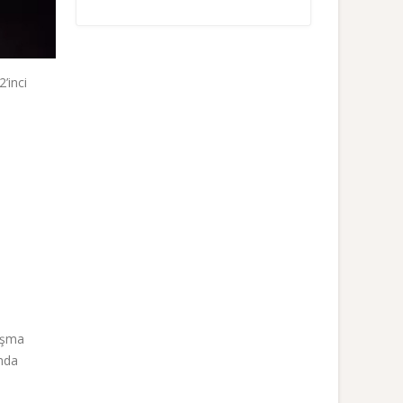
’inci
nışma
ında