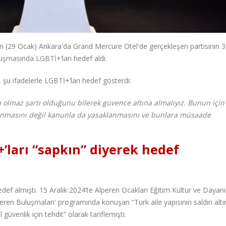
ün (29 Ocak) Ankara'da Grand Mercure Otel'de gerçekleşen partisinin 32
uşmasında LGBTİ+’ları hedef aldı.
şu ifadelerle LGBTİ+’ları hedef gösterdi:
sa olmaz şartı olduğunu bilerek güvence altına almalıyız. Bunun için
nanmasını değil kanunla da yasaklanmasını ve bunlara müsaade
’ları “sapkın” diyerek hedef
edef almıştı. 15 Aralık 2024’te Alperen Ocakları Eğitim Kültür ve Daya
eren Buluşmaları' programında konuşan “Türk aile yapısının saldırı alt
 güvenlik için tehdit” olarak tariflemişti.