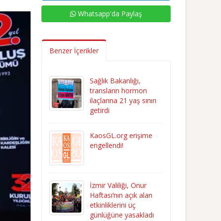
Whatsapp'da Paylaş
Benzer İçerikler
Sağlık Bakanlığı,
transların hormon
ilaçlarına 21 yaş sınırı
getirdi
KaosGL.org erişime
engellendi!
İzmir Valiliği, Onur
Haftası’nın açık alan
etkinliklerini üç
günlüğüne yasakladı