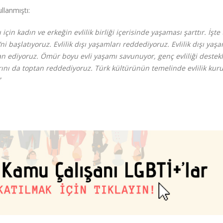
llanmıştı:
için kadın ve erkeğin evlilik birliği içerisinde yaşaması şarttır. İşt
i başlatıyoruz. Evlilik dışı yaşamları reddediyoruz. Evlilik dışı yaş
lan ediyoruz. Ömür boyu evli yaşamı savunuyor, genç evliliği destekl
larını da toptan reddediyoruz. Türk kültürünün temelinde evlilik k
”