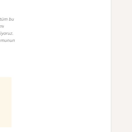
e tüm bu
amı
iyoruz.
urumunun