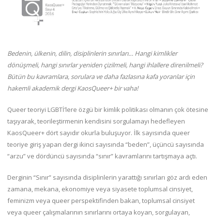
Bedenin, ülkenin, dilin, disiplinlerin sınırları… Hangi kimlikler
dönüşmeli, hangi sınırlar yeniden çizilmeli, hangi ihlallere direnilmeli?
Bütün bu kavramlara, sorulara ve daha fazlasına kafa yoranlar için
hakemli akademik dergi KaosQueer+ bir vaha!
Queer teoriyi LGBTİ’lere özgü bir kimlik politikası olmanın çok ötesine
taşıyarak, teorileştirmenin kendisini sorgulamayı hedefleyen
KaosQueer+ dört sayıdır okurla buluşuyor. İlk sayısında queer
teoriye giriş yapan dergi ikinci sayısında “beden”, üçüncü sayısında
“arzu” ve dördüncü sayısında “sınır” kavramlarını tartışmaya açtı.
Derginin “Sınır” sayısında disiplinlerin yarattığı sınırları göz ardı eden
zamana, mekana, ekonomiye veya siyasete toplumsal cinsiyet,
feminizm veya queer perspektifinden bakan, toplumsal cinsiyet
veya queer çalışmalarının sınırlarını ortaya koyan, sorgulayan,