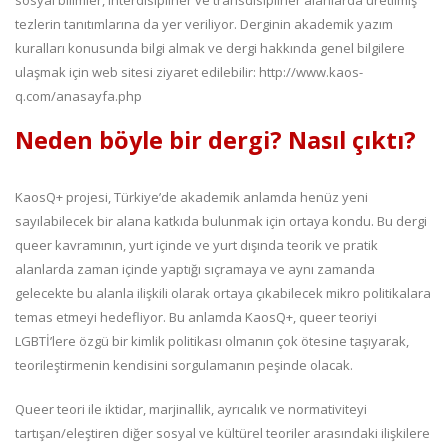
tezlerin tanıtımlarına da yer veriliyor. Derginin akademik yazım
kuralları konusunda bilgi almak ve dergi hakkında genel bilgilere
ulaşmak için web sitesi ziyaret edilebilir: http://www.kaos-
q.com/anasayfa.php
Neden böyle bir dergi? Nasıl çıktı?
KaosQ+ projesi, Türkiye’de akademik anlamda henüz yeni
sayılabilecek bir alana katkıda bulunmak için ortaya kondu. Bu dergi
queer kavramının, yurt içinde ve yurt dışında teorik ve pratik
alanlarda zaman içinde yaptığı sıçramaya ve aynı zamanda
gelecekte bu alanla ilişkili olarak ortaya çıkabilecek mikro politikalara
temas etmeyi hedefliyor. Bu anlamda KaosQ+, queer teoriyi
LGBTİ’lere özgü bir kimlik politikası olmanın çok ötesine taşıyarak,
teorileştirmenin kendisini sorgulamanın peşinde olacak.
Queer teori ile iktidar, marjinallik, ayrıcalık ve normativiteyi
tartışan/eleştiren diğer sosyal ve kültürel teoriler arasındaki ilişkilere