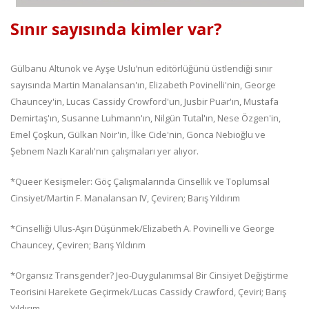
Sınır sayısında kimler var?
Gülbanu Altunok ve Ayşe Uslu’nun editörlüğünü üstlendiği sınır
sayısında Martin Manalansan'ın, Elizabeth Povinelli'nin, George
Chauncey'in, Lucas Cassidy Crowford'un, Jusbir Puar'ın, Mustafa
Demirtaş'ın, Susanne Luhmann'ın, Nilgün Tutal'ın, Nese Özgen'in,
Emel Çoşkun, Gülkan Noir'in, İlke Cide'nin, Gonca Nebioğlu ve
Şebnem Nazlı Karalı'nın çalışmaları yer alıyor.
*Queer Kesişmeler: Göç Çalışmalarında Cinsellik ve Toplumsal
Cinsiyet/Martin F. Manalansan IV, Çeviren; Barış Yıldırım
*Cinselliği Ulus-Aşırı Düşünmek/Elizabeth A. Povinelli ve George
Chauncey, Çeviren; Barış Yıldırım
*Organsız Transgender? Jeo-Duygulanımsal Bir Cinsiyet Değiştirme
Teorisini Harekete Geçirmek/Lucas Cassidy Crawford, Çeviri; Barış
Yıldırım