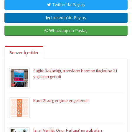
Twitter'da Paylaş
LinkedIn'de Paylaş
Whatsapp'da Paylaş
Benzer İçerikler
Sağlık Bakanlığı, transların hormon ilaçlarına 21
yaş sınırı getirdi
KaosGL.org erişime engellendi!
İzmir Valiliği, Onur Haftası’nın açık alan