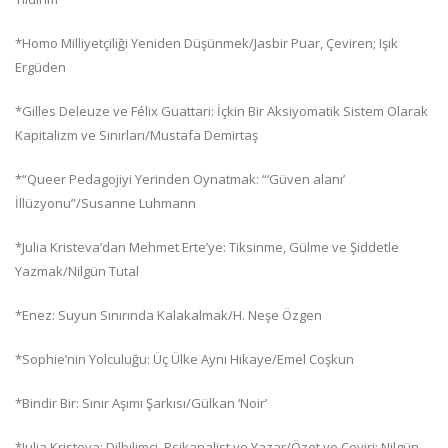
*Homo Milliyetçiliği Yeniden Düşünmek/Jasbir Puar, Çeviren; Işık
Ergüden
*Gilles Deleuze ve Félix Guattari: İçkin Bir Aksiyomatik Sistem Olarak
Kapitalizm ve Sınırları/Mustafa Demirtaş
*“Queer Pedagojiyi Yerinden Oynatmak: “‘Güven alanı’
İllüzyonu”/Susanne Luhmann
*Julia Kristeva’dan Mehmet Erte’ye: Tiksinme, Gülme ve Şiddetle
Yazmak/Nilgün Tutal
*Enez: Suyun Sınırında Kalakalmak/H. Neşe Özgen
*Sophie’nin Yolculuğu: Üç Ülke Aynı Hikaye/Emel Coşkun
*Bindir Bir: Sınır Aşımı Şarkısı/Gülkan ‘Noir’
*Julia Kristeva: Dilbilimci, Psikanalist ve Yazar/Özet ve Çeviri: Nilgün