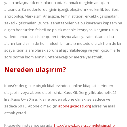
ya da anlaşmazlık noktalarına odaklanmak derginin amaçları
arasında. Bu nedenle, derginin içeriği, eleştirel ırk ve kimlik teorileri,
antropoloji, Marksizm, Anarşizm, feminist teori, erkeklik çalışmaları,
sakatlık çalışmaları, güncel sanat teorileri ve bu kavramın kapsamına
düşen her türden felsefi ve politik metinle kesişiyor. Derginin uzun
vadede amacı, statik bir queer tartışma alanı yaratmaktansa, bu
alanın kendisinin de hem felsefi bir analiz metodu olarak hem de bir
sosyal teori alanı olarak sorunsallaştırılabileceği ve yeni çözümlerle
soru sorma biçimlerinin üretebileceği bir mecra yaratmak.
Nereden ulaşırım?
KaosQ+ dergisine birçok kitabevinden, online kitap sitelerinden
ulaşabilir veya abone olabilirsiniz. Kaos GL Dergi yıllık abonelik 25
lira, Kaos Q+ 30 lira. İkisine birden abone olmak ise sadece ve
sadece 50 TL. Abone olmak için
abone@kaosgl.org
adresine mail
atmak yeterli.
Kitabevleri listesi ise şurada:
http://www.kaos-q.com/iletisim.php