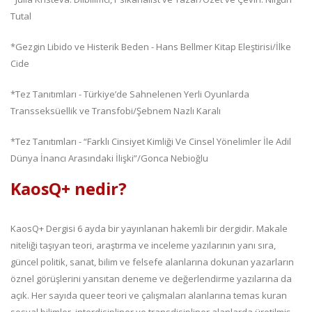
Tutal
*Gezgin Libido ve Histerik Beden - Hans Bellmer Kitap Eleştirisi/İlke
Cide
*Tez Tanıtımları - Türkiye’de Sahnelenen Yerli Oyunlarda
Transseksüellik ve Transfobi/Şebnem Nazlı Karalı
*Tez Tanıtımları - “Farklı Cinsiyet Kimliği Ve Cinsel Yönelimler İle Adil
Dünya İnancı Arasındaki İlişki”/Gonca Nebioğlu
KaosQ+ nedir?
KaosQ+ Dergisi 6 ayda bir yayınlanan hakemli bir dergidir. Makale
niteliği taşıyan teori, araştırma ve inceleme yazılarının yanı sıra,
güncel politik, sanat, bilim ve felsefe alanlarına dokunan yazarların
öznel görüşlerini yansıtan deneme ve değerlendirme yazılarına da
açık. Her sayıda queer teori ve çalışmaları alanlarına temas kuran
sosyal bilimler, interdisipliner ve transdisipliner alanlarda üretilmiş