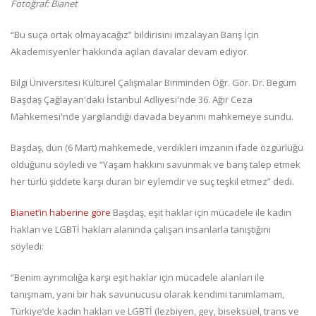
Fotoğraf: Bianet
“Bu suça ortak olmayacağız” bildirisini imzalayan Barış İçin
Akademisyenler hakkında açılan davalar devam ediyor.
Bilgi Üniversitesi Kültürel Çalışmalar Biriminden Öğr. Gör. Dr. Begüm
Başdaş Çağlayan'daki İstanbul Adliyesi'nde 36. Ağır Ceza
Mahkemesi'nde yargılandığı davada beyanını mahkemeye sundu.
Başdaş, dün (6 Mart) mahkemede, verdikleri imzanın ifade özgürlüğü
olduğunu söyledi ve “Yaşam hakkını savunmak ve barış talep etmek
her türlü şiddete karşı duran bir eylemdir ve suç teşkil etmez” dedi.
Bianet’in haberine göre
Başdaş, eşit haklar için mücadele ile kadın
hakları ve LGBTİ hakları alanında çalışan insanlarla tanıştığını
söyledi:
“Benim ayrımcılığa karşı eşit haklar için mücadele alanları ile
tanışmam, yani bir hak savunucusu olarak kendimi tanımlamam,
Türkiye’de kadın hakları ve LGBTİ (lezbiyen, gey, biseksüel, trans ve