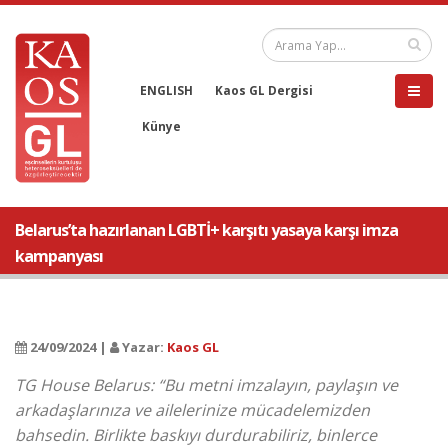
ENGLISH
Kaos GL Dergisi
Künye
Belarus’ta hazırlanan LGBTİ+ karşıtı yasaya karşı imza
kampanyası
24/09/2024 |
Yazar:
Kaos GL
TG House Belarus: “Bu metni imzalayın, paylaşın ve
arkadaşlarınıza ve ailelerinize mücadelemizden
bahsedin. Birlikte baskıyı durdurabiliriz, binlerce