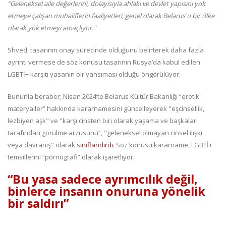
“Geleneksel aile değerlerini, dolayısıyla ahlakı ve devlet yapısını yok
etmeye çalışan muhaliflerin faaliyetleri, genel olarak Belarus'u bir ülke
olarak yok etmeyi amaçlıyor."
Shved, tasarının onay sürecinde olduğunu belirterek daha fazla
ayrıntı vermese de söz konusu tasarının Rusya’da kabul edilen
LGBTİ+ karşıtı yasanın bir yansıması olduğu öngörülüyor.
Bununla beraber; Nisan 2024’te Belarus Kültür Bakanlığı “erotik
materyaller” hakkında kararnamesini güncelleyerek "eşcinsellik,
lezbiyen aşk" ve "karşı cinsten biri olarak yaşama ve başkaları
tarafından görülme arzusunu”, "geleneksel olmayan cinsel ilişki
veya davranış" olarak
sınıflandırdı.
Söz konusu kararname, LGBTİ+
temsillerini “pornografi” olarak işaretliyor.
“Bu yasa sadece ayrımcılık değil,
binlerce insanın onuruna yönelik
bir saldırı”