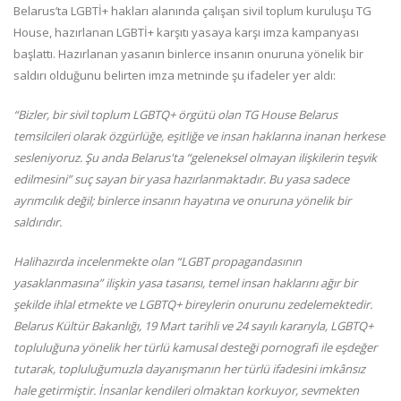
Belarus’ta LGBTİ+ hakları alanında çalışan sivil toplum kuruluşu TG
House, hazırlanan LGBTİ+ karşıtı yasaya karşı imza kampanyası
başlattı. Hazırlanan yasanın binlerce insanın onuruna yönelik bir
saldırı olduğunu belirten imza metninde şu ifadeler yer aldı:
“Bizler, bir sivil toplum LGBTQ+ örgütü olan TG House Belarus
temsilcileri olarak özgürlüğe, eşitliğe ve insan haklarına inanan herkese
sesleniyoruz. Şu anda Belarus'ta “geleneksel olmayan ilişkilerin teşvik
edilmesini” suç sayan bir yasa hazırlanmaktadır. Bu yasa sadece
ayrımcılık değil; binlerce insanın hayatına ve onuruna yönelik bir
saldırıdır.
Halihazırda incelenmekte olan “LGBT propagandasının
yasaklanmasına” ilişkin yasa tasarısı, temel insan haklarını ağır bir
şekilde ihlal etmekte ve LGBTQ+ bireylerin onurunu zedelemektedir.
Belarus Kültür Bakanlığı, 19 Mart tarihli ve 24 sayılı kararıyla, LGBTQ+
topluluğuna yönelik her türlü kamusal desteği pornografi ile eşdeğer
tutarak, topluluğumuzla dayanışmanın her türlü ifadesini imkânsız
hale getirmiştir. İnsanlar kendileri olmaktan korkuyor, sevmekten