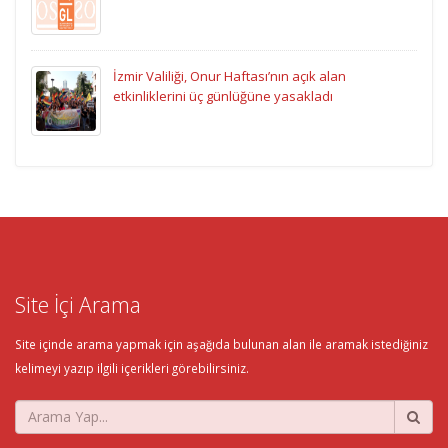
İzmir Valiliği, Onur Haftası’nın açık alan
etkinliklerini üç günlüğüne yasakladı
Site İçi Arama
Site içinde arama yapmak için aşağıda bulunan alan ile aramak istediğiniz
kelimeyi yazıp ilgili içerikleri görebilirsiniz.