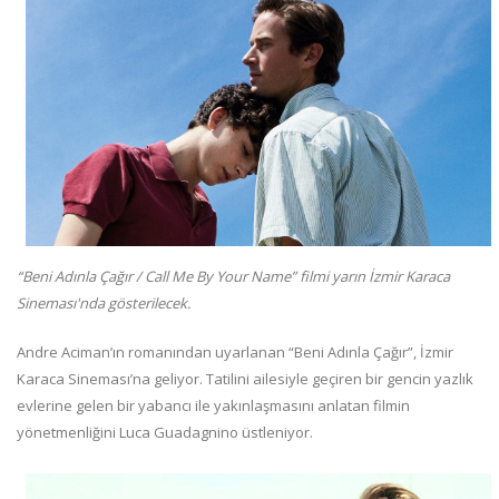
“Beni Adınla Çağır / Call Me By Your Name” filmi yarın İzmir Karaca
Sineması'nda gösterilecek.
Andre Aciman’ın romanından uyarlanan “Beni Adınla Çağır”, İzmir
Karaca Sineması’na geliyor. Tatilini ailesiyle geçiren bir gencin yazlık
evlerine gelen bir yabancı ile yakınlaşmasını anlatan filmin
yönetmenliğini Luca Guadagnino üstleniyor.