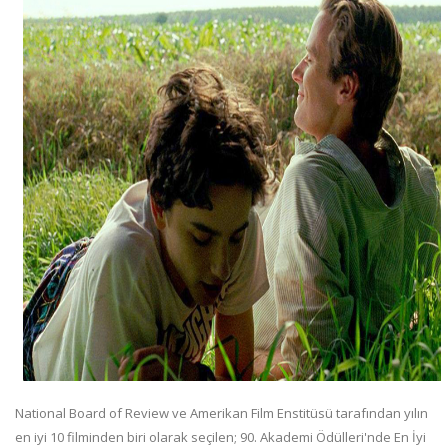
National Board of Review ve Amerikan Film Enstitüsü tarafından yılın
en iyi 10 filminden biri olarak seçilen; 90. Akademi Ödülleri'nde En İyi