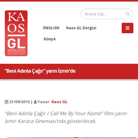
ENGLISH
Kaos GL Dergisi
Künye
“Beni Adınla Çağır” yarın İzmir’de
21/09/2018 |
Yazar:
Kaos GL
“Beni Adınla Çağır / Call Me By Your Name” filmi yarın
İzmir Karaca Sineması’nda gösterilecek.