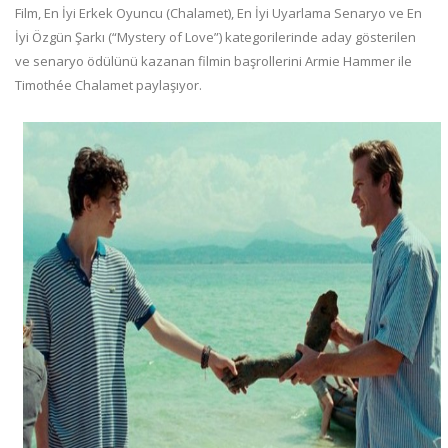
Film, En İyi Erkek Oyuncu (Chalamet), En İyi Uyarlama Senaryo ve En
İyi Özgün Şarkı (“Mystery of Love”) kategorilerinde aday gösterilen
ve senaryo ödülünü kazanan filmin başrollerini Armie Hammer ile
Timothée Chalamet paylaşıyor.