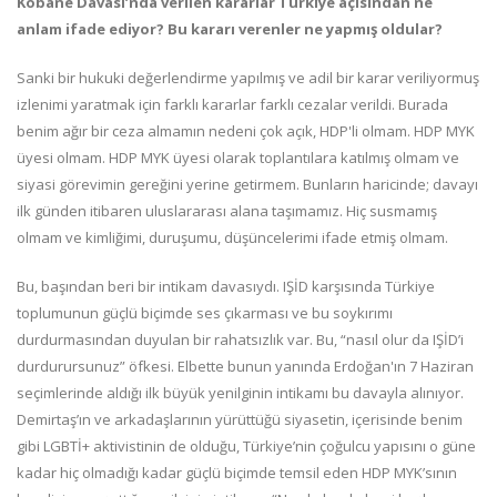
Kobane Davası’nda verilen kararlar Türkiye açısından ne
anlam ifade ediyor?
Bu kararı verenler ne yapmış oldular?
Sanki bir hukuki değerlendirme yapılmış ve adil bir karar veriliyormuş
izlenimi yaratmak için farklı kararlar farklı cezalar verildi. Burada
benim ağır bir ceza almamın nedeni çok açık, HDP'li olmam. HDP MYK
üyesi olmam. HDP MYK üyesi olarak toplantılara katılmış olmam ve
siyasi görevimin gereğini yerine getirmem. Bunların haricinde; davayı
ilk günden itibaren uluslararası alana taşımamız. Hiç susmamış
olmam ve kimliğimi, duruşumu, düşüncelerimi ifade etmiş olmam.
Bu, başından beri bir intikam davasıydı. IŞİD karşısında Türkiye
toplumunun güçlü biçimde ses çıkarması ve bu soykırımı
durdurmasından duyulan bir rahatsızlık var. Bu, “nasıl olur da IŞİD’i
durdurursunuz” öfkesi. Elbette bunun yanında Erdoğan'ın 7 Haziran
seçimlerinde aldığı ilk büyük yenilginin intikamı bu davayla alınıyor.
Demirtaş’ın ve arkadaşlarının yürüttüğü siyasetin, içerisinde benim
gibi LGBTİ+ aktivistinin de olduğu, Türkiye’nin çoğulcu yapısını o güne
kadar hiç olmadığı kadar güçlü biçimde temsil eden HDP MYK’sının