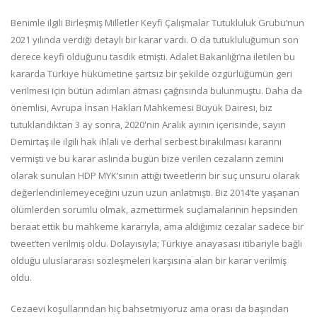
Benimle ilgili Birleşmiş Milletler Keyfi Çalışmalar Tutukluluk Grubu’nun
2021 yılında verdiği detaylı bir karar vardı. O da tutukluluğumun son
derece keyfi olduğunu tasdik etmişti. Adalet Bakanlığı’na iletilen bu
kararda Türkiye hükümetine şartsız bir şekilde özgürlüğümün geri
verilmesi için bütün adımları atması çağrısında bulunmuştu. Daha da
önemlisi, Avrupa İnsan Hakları Mahkemesi Büyük Dairesi, biz
tutuklandıktan 3 ay sonra, 2020'nin Aralık ayının içerisinde, sayın
Demirtaş ile ilgili hak ihlali ve derhal serbest bırakılması kararını
vermişti ve bu karar aslında bugün bize verilen cezaların zemini
olarak sunulan HDP MYK’sının attığı tweetlerin bir suç unsuru olarak
değerlendirilemeyeceğini uzun uzun anlatmıştı. Biz 2014’te yaşanan
ölümlerden sorumlu olmak, azmettirmek suçlamalarının hepsinden
beraat ettik bu mahkeme kararıyla, ama aldığımız cezalar sadece bir
tweet’ten verilmiş oldu. Dolayısıyla; Türkiye anayasası itibariyle bağlı
olduğu uluslararası sözleşmeleri karşısına alan bir karar verilmiş
oldu.
Cezaevi koşullarından hiç bahsetmiyoruz ama orası da başından