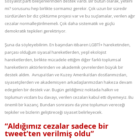
sosyalist parti bileşenlerinden destek vardı. Bir bütün olarak, yeterli
mi? sorusunu hep birlikte sormamız gerekir. Çok uzun bir süredir
sürdürülen bir diz çöktürme projesi var ve bu suçlamalar, verilen ağır
cezalar normalleştirilmemeli. Çok daha sistematik ve güçlü
demokratik tepkileri gerektiriyor.
Şuna da söyleyebilirim. En başından itibaren LGBTİ+ hareketinden,
parçası olduğum siyasal hareketlerden, yeşil ekolojist
hareketlerden, birlikte mücadele ettiğim diğer farklı toplumsal
hareketlerin aktörlerinden ve akademik çevrelerden büyük bir
destek aldım. Avrupa’dan ve Kuzey Amerika’dan dostlarımızdan,
siyasetçilerden ve akademisyen arkadaşlarımızdan hakeza devam
edegelen bir destek var. Bugün geldiğimiz noktada halkın ve
toplumun vicdanı bu davayı, verilen cezaları kabul etti diyemeyiz. Bu
önemli bir kazanç. Bundan sonrasını da yine toplumun vereceği
tepkiler ve bizlerin geliştireceği siyaset belirleyecek.
“Aldığımız cezalar sadece bir
tweet’ten verilmiş oldu”