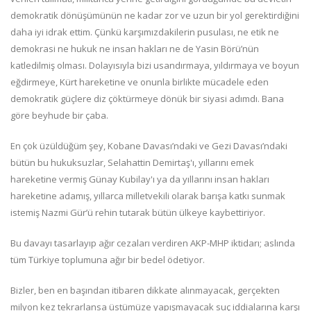
demokratik dönüşümünün ne kadar zor ve uzun bir yol gerektirdiğini
daha iyi idrak ettim. Çünkü karşımızdakilerin pusulası, ne etik ne
demokrasi ne hukuk ne insan hakları ne de Yasin Börü’nün
katledilmiş olması. Dolayısıyla bizi usandırmaya, yıldırmaya ve boyun
eğdirmeye, Kürt hareketine ve onunla birlikte mücadele eden
demokratik güçlere diz çöktürmeye dönük bir siyasi adımdı. Bana
göre beyhude bir çaba.
En çok üzüldüğüm şey, Kobane Davası’ndaki ve Gezi Davası’ndaki
bütün bu hukuksuzlar, Selahattin Demirtaş'ı, yıllarını emek
hareketine vermiş Günay Kubilay'ı ya da yıllarını insan hakları
hareketine adamış, yıllarca milletvekili olarak barışa katkı sunmak
istemiş Nazmi Gür’ü rehin tutarak bütün ülkeye kaybettiriyor.
Bu davayı tasarlayıp ağır cezaları verdiren AKP-MHP iktidarı; aslında
tüm Türkiye toplumuna ağır bir bedel ödetiyor.
Bizler, ben en başından itibaren dikkate alınmayacak, gerçekten
milyon kez tekrarlansa üstümüze yapışmayacak suç iddialarına karşı