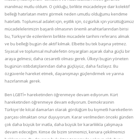
inanılmaz mutlu oldum. O çokluğu, birlikte mücadeleye dair kolektif
belleği hatırlatan metni görmek neden umutlu olduğumu kendime
hatırlattı. Toplumsal adalet için, eşitlik için, özgürlük için yürüttüğümüz
mücadelelerimizin başarılı olmasının önemli anahtarlarından birisi
bu, Türkiye'de ezilenlerin birlikte mücadele tarihini referans almak
ve bu belleği bugün de aktif kılmak. Elbette bu tek başına yetmez.
Siyasal ve toplumsal muhalefetin önyargıları aşarak daha güçlü bir
araya gelmesi, daha cesaretli olması gerek. Ülkeyi bugün yöneten
bugünün istibdatçılarından daha güçlüyüz, daha fazlayız. Bu
özgüvenle hareket etmek, dayanışmayı güçlendirmek ve yarına
hazırlanmak gerek.
Ben LGBTİ+ hareketinden öğrenmeye devam ediyorum. Kürt
hareketinden öğrenmeye devam ediyorum. Demokrasinin
Türkiye'de kılcal damarları olarak gördüğüm bu kıymetli hareketlerin
parçası olmaktan onur duyuyorum. Karar verilmeden önceki günden
çok daha büyük bir inatla, daha büyük bir kararlılıkla çalışmaya
devam edeceğim. Kimse de bizim sinmemizi, kenara çekilmemizi