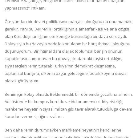
kendisine yaşattığı yenilginin intikamı. “Nasıl olur da beni başkan
yapmazsınız” intikamı.
Öte yandan bir devlet politikasının parçası olduğunu da unutmamak
gerekir. Yani bu, AKP-MHP ortaklığının alametifarikası ve ana çizgisi
olan Kürt düşmanlığının ete kemiğe büründüğü bir dava süreciydi.
Dolayısıyla bu davayla hedefe konulanın bir barış ihtimali olduğunu
düşünüyorum. Bir ihtimal dahi olarak toplumsal barışın önünün
kapatılmasını amaçlayan bu davayı; iktidardaki faşist ortaklığın,
siyasetçileri rehin tutarak Türkiye'nin demokratikleşmesine,
toplumsal barışına, ülkenin özgür geleceğine ipotek koyma davası
olarak görüyorum.
Benim için kolay olmadı. Beklenmedik bir dönemde gözaltına alındım.
Adı üstünde bir kumpas kuruldu ve iddianamenin ciddiyetsizliği,
mahkeme heyetinin siyasi militan gibi tavır alarak tutukluluğa devam
kararları vermesi, ağır cezalar…
Ben daha rehin durumdayken mahkeme heyetinin kendilerine
verilen talimatı, militanca yerine getirdiğini gördüğümde bu devletin