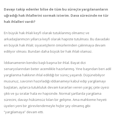
Davayı takip edenler bilse de tüm bu süreçte yargılananların
uğradığı hak ihlallerini sormak isterim. Dava sürecinde ne tür
hak ihlalleri vardı?
En büyük hak ihlali keyfi olarak tutuklanmış olmamız ve
arkadaşlarımızın yıllarca keyfi olarak hapiste tutulması. Bu davadaki
en büyük hak ihlali; siyasetçilerin ömürlerinden çalınmaya devam
ediliyor olması. Bundan daha büyük bir hak ihlali olamaz.
İddianamenin kendisi başlı başına bir ihlal. Bayat dizi
senaryolarından beter acemilikle hazırlanmış. Yine başından beri adil
yargılanma hakkının ihlal edildiği bir süreç yaşandı. Düşünebiliyor
musunuz, savcının hazırladığı iddianameyi kabul edip yargılamayı
başlatan, aylarca tutukluluk devam kararları veren yargıç çete üyesi
çıktı ve şu sıralar hala ev hapsinde. Normal şartlarda yargılama
sürecini, davayı hükümsüz kılan bir gelişme. Ama mahkeme heyeti
üyeleri yeni bir görevlendirmeyle hiçbir şey olmamış gibi
“yargılamaya” devam etti.