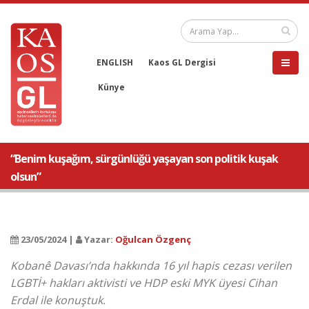
ENGLISH
Kaos GL Dergisi
Künye
“Benim kuşağım, sürgünlüğü yaşayan son politik kuşak
olsun”
23/05/2024 |
Yazar:
Oğulcan Özgenç
Kobanê Davası’nda hakkında 16 yıl hapis cezası verilen
LGBTİ+ hakları aktivisti ve HDP eski MYK üyesi Cihan
Erdal ile konuştuk.