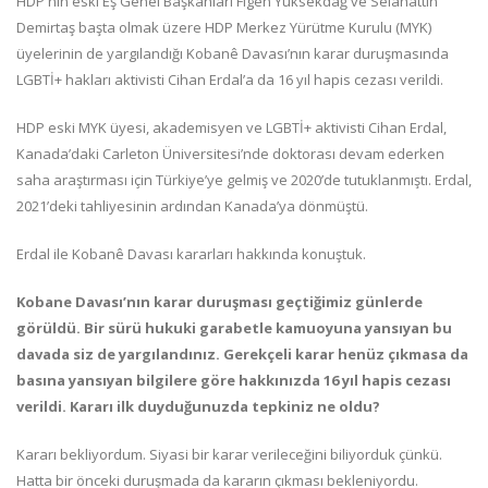
HDP'nin eski Eş Genel Başkanları Figen Yüksekdağ ve Selahattin
Demirtaş başta olmak üzere HDP Merkez Yürütme Kurulu (MYK)
üyelerinin de yargılandığı Kobanê Davası’nın karar duruşmasında
LGBTİ+ hakları aktivisti Cihan Erdal’a da 16 yıl hapis cezası verildi.
HDP eski MYK üyesi, akademisyen ve LGBTİ+ aktivisti Cihan Erdal,
Kanada’daki Carleton Üniversitesi’nde doktorası devam ederken
saha araştırması için Türkiye’ye gelmiş ve 2020’de tutuklanmıştı. Erdal,
2021’deki tahliyesinin ardından Kanada’ya dönmüştü.
Erdal ile Kobanê Davası kararları hakkında konuştuk.
Kobane Davası’nın karar duruşması geçtiğimiz günlerde
görüldü. Bir sürü hukuki garabetle kamuoyuna yansıyan bu
davada siz de yargılandınız. Gerekçeli karar henüz çıkmasa da
basına yansıyan bilgilere göre hakkınızda 16 yıl hapis cezası
verildi. Kararı ilk duyduğunuzda tepkiniz ne oldu?
Kararı bekliyordum. Siyasi bir karar verileceğini biliyorduk çünkü.
Hatta bir önceki duruşmada da kararın çıkması bekleniyordu.