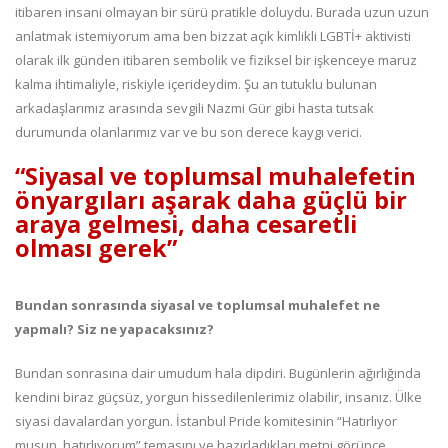
itibaren insani olmayan bir sürü pratikle doluydu. Burada uzun uzun
anlatmak istemiyorum ama ben bizzat açık kimlikli LGBTİ+ aktivisti
olarak ilk günden itibaren sembolik ve fiziksel bir işkenceye maruz
kalma ihtimaliyle, riskiyle içerideydim. Şu an tutuklu bulunan
arkadaşlarımız arasında sevgili Nazmi Gür gibi hasta tutsak
durumunda olanlarımız var ve bu son derece kaygı verici.
“Siyasal ve toplumsal muhalefetin
önyargıları aşarak daha güçlü bir
araya gelmesi, daha cesaretli
olması gerek”
Bundan sonrasında siyasal ve toplumsal muhalefet ne
yapmalı? Siz ne yapacaksınız?
Bundan sonrasına dair umudum hala dipdiri. Bugünlerin ağırlığında
kendini biraz güçsüz, yorgun hissedilenlerimiz olabilir, insanız. Ülke
siyasi davalardan yorgun. İstanbul Pride komitesinin “Hatırlıyor
musun, hatırlıyorum” temasını ve hazırladıkları metni görünce