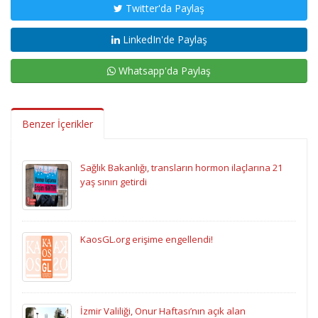
Twitter'da Paylaş
LinkedIn'de Paylaş
Whatsapp'da Paylaş
Benzer İçerikler
Sağlık Bakanlığı, transların hormon ilaçlarına 21
yaş sınırı getirdi
KaosGL.org erişime engellendi!
İzmir Valiliği, Onur Haftası’nın açık alan