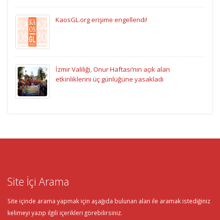
KaosGL.org erişime engellendi!
İzmir Valiliği, Onur Haftası’nın açık alan
etkinliklerini üç günlüğüne yasakladı
Site İçi Arama
Site içinde arama yapmak için aşağıda bulunan alan ile aramak istediğiniz
kelimeyi yazıp ilgili içerikleri görebilirsiniz.