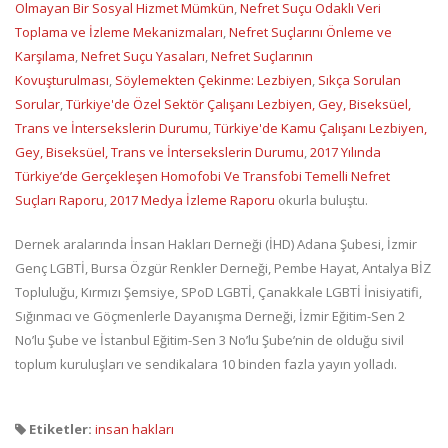
Olmayan Bir Sosyal Hizmet Mümkün
,
Nefret Suçu Odaklı Veri
Toplama ve İzleme Mekanizmaları
,
Nefret Suçlarını Önleme ve
Karşılama
,
Nefret Suçu Yasaları
,
Nefret Suçlarının
Kovuşturulması
,
Söylemekten Çekinme: Lezbiyen
,
Sıkça Sorulan
Sorular
,
Türkiye'de Özel Sektör Çalışanı Lezbiyen, Gey, Biseksüel,
Trans ve İntersekslerin Durumu
,
Türkiye'de Kamu Çalışanı Lezbiyen,
Gey, Biseksüel, Trans ve İntersekslerin Durumu
,
2017 Yılında
Türkiye’de Gerçekleşen Homofobi Ve Transfobi Temelli Nefret
Suçları Raporu
,
2017 Medya İzleme Raporu
okurla buluştu.
Dernek aralarında İnsan Hakları Derneği (İHD) Adana Şubesi, İzmir
Genç LGBTİ, Bursa Özgür Renkler Derneği, Pembe Hayat, Antalya BİZ
Topluluğu, Kırmızı Şemsiye, SPoD LGBTİ, Çanakkale LGBTİ İnisiyatifi,
Sığınmacı ve Göçmenlerle Dayanışma Derneği, İzmir Eğitim-Sen 2
No’lu Şube ve İstanbul Eğitim-Sen 3 No’lu Şube’nin de olduğu sivil
toplum kuruluşları ve sendikalara 10 binden fazla yayın yolladı.
Etiketler:
insan hakları