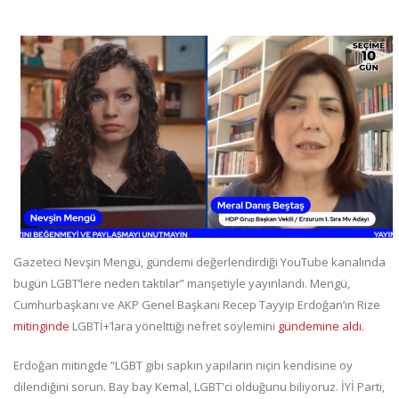
Gazeteci Nevşin Mengü, gündemi değerlendirdiği YouTube kanalında
bugün LGBT’lere neden taktılar” manşetiyle yayınlandı. Mengü,
Cumhurbaşkanı ve AKP Genel Başkanı Recep Tayyip Erdoğan’ın Rize
mitinginde
LGBTİ+’lara yönelttiği nefret söylemini
gündemine aldı.
Erdoğan mitingde “LGBT gibi sapkın yapıların niçin kendisine oy
dilendiğini sorun. Bay bay Kemal, LGBT'ci olduğunu biliyoruz. İYİ Parti,