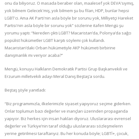
onu da biliyoruz. O masada beraber olan, maalesef yok DEVA'sıymış,
yok bilmem Gelecek'miş, yok bilmem şu bu filan, HDP, bunlar hepsi
LGBT'ci. Ama AK Parti'nin asla böyle bir sorunu yok, Milliyetçi Hareket
Partisi'nin asla böyle bir sorunu yok” sözlerine itafen Mengü şu
yorumu yaptı: “Nereden çıktı LGBT? Macaristan’da, Polonya’da sağcı
popülist hükümetler LGBT karşıtı söylemi çok kullandı.
Macaristan’daki Orban hükümetiyle AKP hükümeti birbirine
danışmanlık mı veriyor acaba?”
Mengü, konuyu Halkların Demokratik Partisi Grup Başkanvekili ve
Erzurum milletvekili adayı Meral Danış Beştaş’a sordu.
Beştaş şöyle yanıtladı:
“Biz programımızla, ilkelerimizle siyaset yapıyoruz seçime giderken.
Onlar toplumun bazı değerler ve inançları üzerinden propaganda
yapıyor. Biz herkes için insan hakları diyoruz. Uluslararası evrensel
değerler ve Türkiye’nin taraf olduğu uluslararası sözleşmelerin
yerine getirilmesi taraftarıyız. Bu her konuda böyle; LGBTİ+, çocuk,