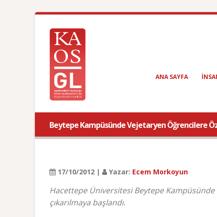
ANA SAYFA
INSA
Beytepe Kampüsünde Vejetaryen Öğrencilere Ö
17/10/2012 |
Yazar:
Ecem Morkoyun
Hacettepe Üniversitesi Beytepe Kampüsünde b
çıkarılmaya başlandı.