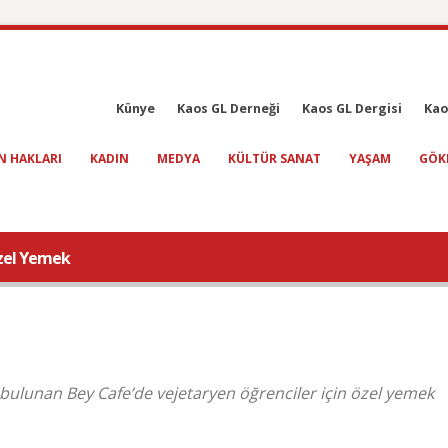
Künye
Kaos GL Derneği
Kaos GL Dergisi
Kao
N HAKLARI
KADIN
MEDYA
KÜLTÜR SANAT
YAŞAM
GÖK
zel Yemek
ulunan Bey Cafe’de vejetaryen öğrenciler için özel yemek