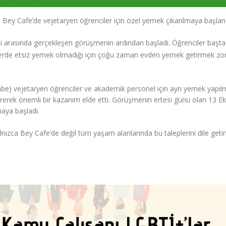
ey Cafe’de vejetaryen öğrenciler için özel yemek çıkarılmaya başland
i arasında gerçekleşen görüşmenin ardından başladı. Öğrenciler başta
erde etsiz yemek olmadığı için çoğu zaman evden yemek getirmek zo
be) vejetaryen öğrenciler ve akademik personel için ayrı yemek yapıl
ştirerek önemli bir kazanım elde etti. Görüşmenin ertesi günü olan 13 E
aya başladı.
zca Bey Cafe’de değil tüm yaşam alanlarında bu taleplerini dile get