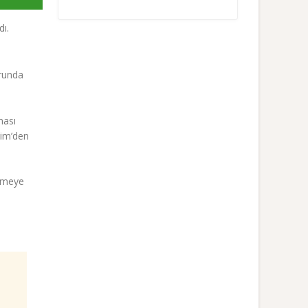
ı.
runda
ması
kim’den
irmeye