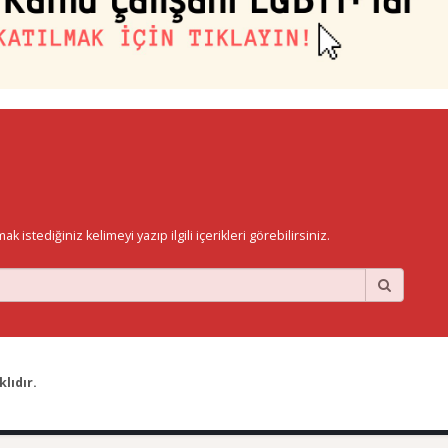
istediğiniz kelimeyi yazıp ilgili içerikleri görebilirsiniz.
lıdır.