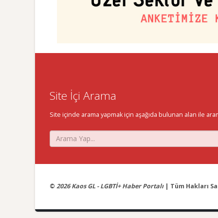
Site İçi Arama
Site içinde arama yapmak için aşağıda bulunan alan ile aramak 
©
2026 Kaos GL - LGBTİ+ Haber Portalı
| Tüm Hakları Sak