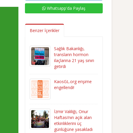
Whatsapp'da Paylaş
Benzer İçerikler
Sağlık Bakanlığı,
transların hormon
ilaçlarına 21 yaş sınırı
getirdi
KaosGL.org erişime
engellendi!
İzmir Valiliği, Onur
Haftası’nın açık alan
etkinliklerini üç
günlüğüne yasakladı