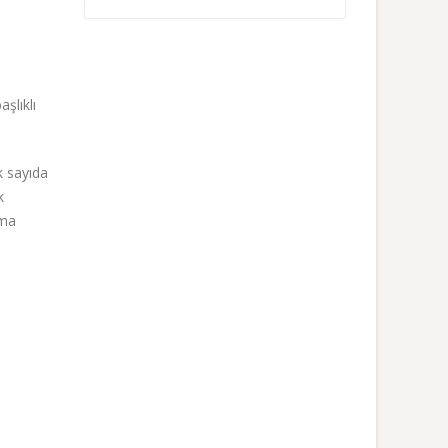
şlıklı
k sayıda
k
Ama