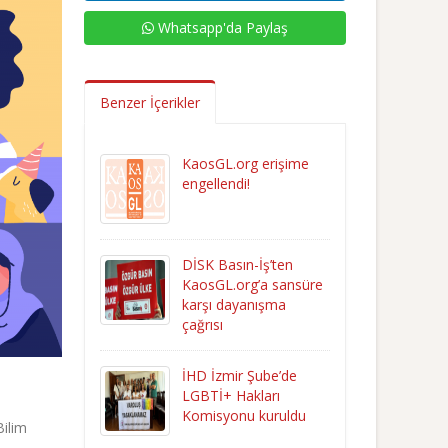
Whatsapp'da Paylaş
Benzer İçerikler
KaosGL.org erişime
engellendi!
DİSK Basın-İş’ten
KaosGL.org’a sansüre
karşı dayanışma
çağrısı
İHD İzmir Şube’de
LGBTİ+ Hakları
Komisyonu kuruldu
Bilim