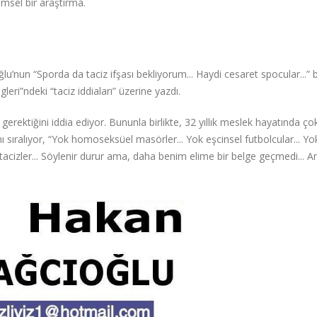
imsel bir araştırma.
nun “Sporda da taciz ifşası bekliyorum... Haydi cesaret spocular...” ba
leri”ndeki “taciz iddiaları” üzerine yazdı.
gerektiğini iddia ediyor. Bununla birlikte, 32 yıllık meslek hayatında ço
rını sıralıyor, “Yok homoseksüel masörler... Yok eşcinsel futbolcular... Yo
tacizler... Söylenir durur ama, daha benim elime bir belge geçmedi... 