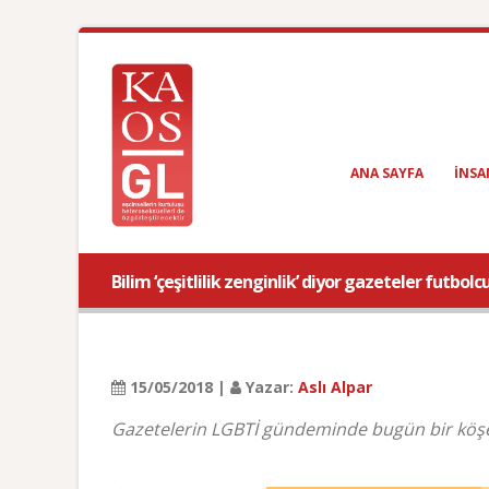
ANA SAYFA
INSA
Bilim ‘çeşitlilik zenginlik’ diyor gazeteler futbolcu
15/05/2018 |
Yazar:
Aslı Alpar
Gazetelerin LGBTİ gündeminde bugün bir köşe ya