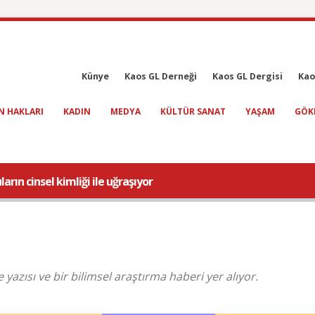
Künye
Kaos GL Derneği
Kaos GL Dergisi
Kao
N HAKLARI
KADIN
MEDYA
KÜLTÜR SANAT
YAŞAM
GÖK
ların cinsel kimliği ile uğraşıyor
zısı ve bir bilimsel araştırma haberi yer alıyor.