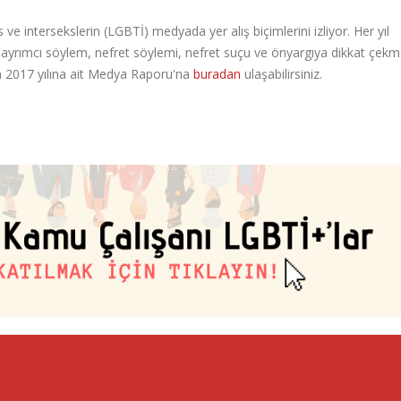
 ve intersekslerin (LGBTİ) medyada yer alış biçimlerini izliyor. Her yıl
 ayrımcı söylem, nefret söylemi, nefret suçu ve önyargıya dikkat çek
n 2017 yılına ait Medya Raporu'na
buradan
ulaşabilirsiniz.