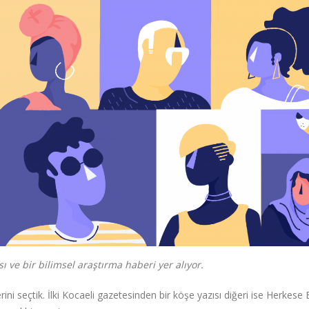
ve bir bilimsel araştırma haberi yer alıyor.
ni seçtik. İlki Kocaeli gazetesinden bir köşe yazısı diğeri ise Herkese 