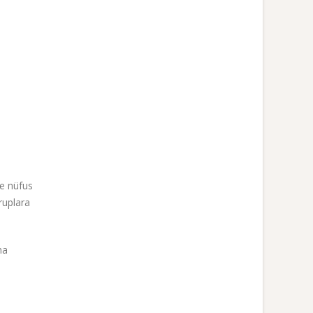
ve nüfus
ruplara
ha