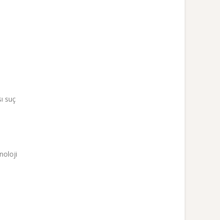
sı suç
noloji