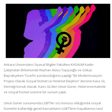
Ankara Üniversitesi Siyasal Bilgiler Fakültesi KASAUM Kadın
Çalışmaları Bölümünde Reyhan Atasu Topçuoğlu ve Gökçe
Bayrakçeken Tüzel’in yürütücülüğünü yaptığı “Bir Modernizasyon
Projesi Olarak Sosyal Hizmet ve Feminist Eleştirisi” dersine Kaos GL
Derneği konuk olacak. Kaos GL’den Umut Güner, Heteronormativite
ve sosyal hizmet üzerine bir sunum yaptı.
Umut Güner sunumunda LGBT’ler söz konusu olduğunda sosyal
hizmet’in kullandığı genel kavramların LGBT’lerin hayatlarına nasıl