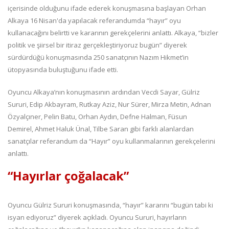
içerisinde olduğunu ifade ederek konuşmasına başlayan Orhan
Alkaya 16 Nisan'da yapılacak referandumda “hayır” oyu
kullanacağını belirtti ve kararının gerekçelerini anlattı. Alkaya, “bizler
politik ve şiirsel bir itiraz gerçekleştiriyoruz bugün” diyerek
sürdürdüğü konuşmasında 250 sanatçının Nazım Hikmet’in
ütopyasında buluştuğunu ifade etti.
Oyuncu Alkaya’nın konuşmasının ardından Vecdi Sayar, Gülriz
Sururi, Edip Akbayram, Rutkay Aziz, Nur Sürer, Mirza Metin, Adnan
Özyalçıner, Pelin Batu, Orhan Aydın, Defne Halman, Füsun
Demirel, Ahmet Haluk Ünal, Tilbe Saran gibi farklı alanlardan
sanatçılar referandum da “Hayır” oyu kullanmalarının gerekçelerini
anlattı.
“Hayırlar çoğalacak”
Oyuncu Gülriz Sururi konuşmasında, “hayır” kararını “bugün tabi ki
isyan ediyoruz” diyerek açıkladı. Oyuncu Sururi, hayırların