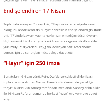
çoğalacağına ve “hayır”ın kazanacağına olan inancına değindi.
Endişelendiren 17 Nisan
Toplantıda konuşan Rutkay Aziz, "'Hayır'ın kazanacağından emin
olduğunu ancak kendisini “Hayır” sonrasının endişelendirdiğini ifade
etti. “17'sinde bayram yapma hakkımızın olmadığını düşünüyorum.
Hiç bayramlık bir durum yok. Yani 'Hayır'ın kavgasını sürdürmekle
yükümlüyüz” diyerek bu kaygısını açıklayan Aziz, referandum
sonrası için de sanatçıları mücadeleye davet etti.
“Hayır” için 250 imza
Sanatçıların 6 Nisan günü, Point Otel’de gerçekleştirdikleri basın
toplantısının ardından Nazım Hikmet’in dizelerinin de yer aldığı
“hayır” bildirisi 250 sanatçı tarafından imzalandı. Sanatçılar bu bildiri
ile 16 Nisan Referandumunda herkesi “hayır” oyu vermeye davet
ediyor.