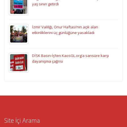
yaş sınırı getirdi
İzmir Valiliği, Onur Haftası’nın açık alan
etkinliklerini üç günlüğüne yasakladı
DİSK Basın-İş’ten KaosGL.org’a sansüre karşı
dayanışma çağrısı
Site İçi Arama