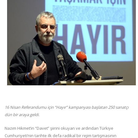
16 Nisan Referandumu için “Hayır” kampanyası başlatan 250 sanatçı
dün bir araya geldi.
Nazım Hikmet’in “Davet” şiirini okuyan ve ardından Türkiye
Cumhuriyeti’nin tarihte ilk defa radikal bir rejim tartışmasının