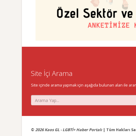
Site İçi Arama
Site içinde arama yapmak için aşağıda bulunan alan ile aramak 
©
2026 Kaos GL - LGBTİ+ Haber Portalı
| Tüm Hakları Sak