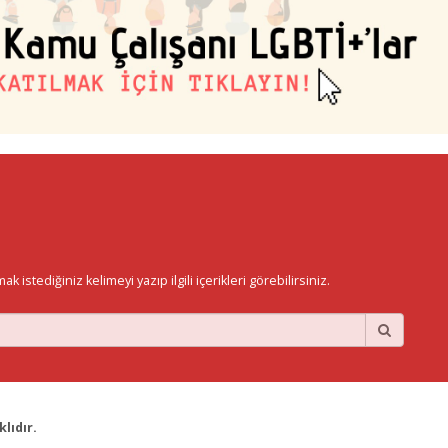
istediğiniz kelimeyi yazıp ilgili içerikleri görebilirsiniz.
lıdır.