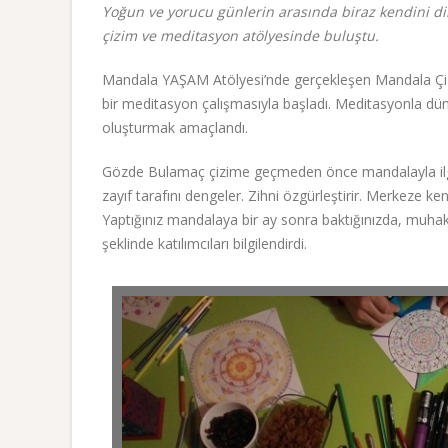
Yoğun ve yorucu günlerin arasında biraz kendini d
çizim ve meditasyon atölyesinde buluştu.
Mandala YAŞAM Atölyesi’nde gerçekleşen Mandala Çizi
bir meditasyon çalışmasıyla başladı. Meditasyonla düny
oluşturmak amaçlandı.
Gözde Bulamaç çizime geçmeden önce mandalayla ilgili “
zayıf tarafını dengeler. Zihni özgürleştirir. Merkeze ke
Yaptığınız mandalaya bir ay sonra baktığınızda, muhakk
şeklinde katılımcıları bilgilendirdi.