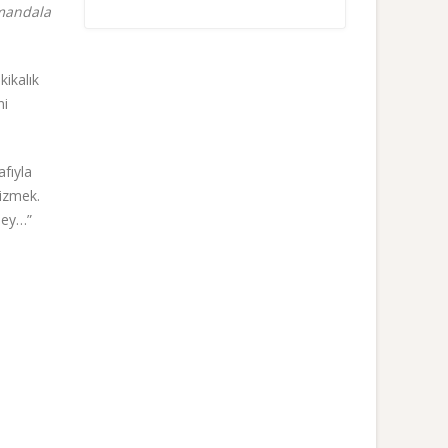
 mandala
ikalık
ni
afıyla
çizmek.
şey…”