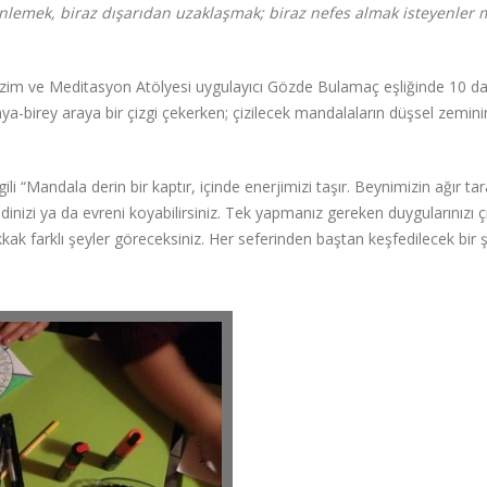
inlemek, biraz dışarıdan uzaklaşmak; biraz nefes almak isteyenler
m ve Meditasyon Atölyesi uygulayıcı Gözde Bulamaç eşliğinde 10 dak
a-birey araya bir çizgi çekerken; çizilecek mandalaların düşsel zemini
Mandala derin bir kaptır, içinde enerjimizi taşır. Beynimizin ağır tar
ndinizi ya da evreni koyabilirsiniz. Tek yapmanız gereken duygularınızı 
ak farklı şeyler göreceksiniz. Her seferinden baştan keşfedilecek bir 