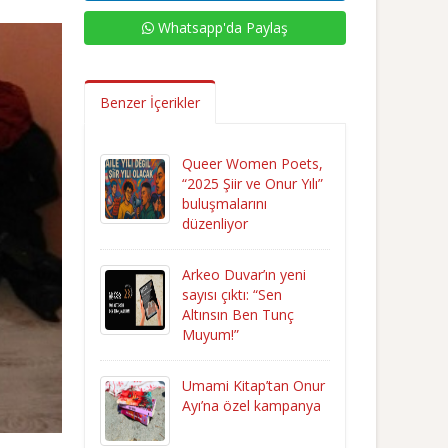
Whatsapp'da Paylaş
Benzer İçerikler
Queer Women Poets,
“2025 Şiir ve Onur Yılı”
buluşmalarını
düzenliyor
Arkeo Duvar’ın yeni
sayısı çıktı: “Sen
Altınsın Ben Tunç
Muyum!”
Umami Kitap’tan Onur
Ayı’na özel kampanya