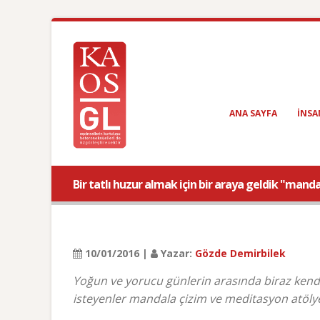
ANA SAYFA
INSA
Bir tatlı huzur almak için bir araya geldik "mand
10/01/2016 |
Yazar:
Gözde Demirbilek
Yoğun ve yorucu günlerin arasında biraz kendi
isteyenler mandala çizim ve meditasyon atöly