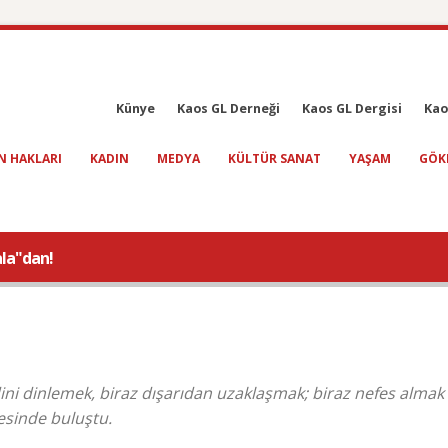
Künye
Kaos GL Derneği
Kaos GL Dergisi
Kao
N HAKLARI
KADIN
MEDYA
KÜLTÜR SANAT
YAŞAM
GÖK
ala"dan!
ni dinlemek, biraz dışarıdan uzaklaşmak; biraz nefes almak
esinde buluştu.