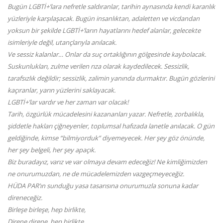
Bugün LGBTİ+’lara nefretle saldıranlar, tarihin aynasında kendi karanlık
yüzleriyle karşılaşacak. Bugün insanlıktan, adaletten ve vicdandan
yoksun bir şekilde LGBTİ+’ların hayatlarını hedef alanlar, gelecekte
isimleriyle değil, utançlarıyla anılacak.
Ve sessiz kalanlar… Onlar da suç ortaklığının gölgesinde kaybolacak.
Suskunlukları, zulme verilen rıza olarak kaydedilecek. Sessizlik,
tarafsızlık değildir; sessizlik, zalimin yanında durmaktır. Bugün gözlerini
kaçıranlar, yarın yüzlerini saklayacak.
LGBTİ+’lar vardır ve her zaman var olacak!
Tarih, özgürlük mücadelesini kazananları yazar. Nefretle, zorbalıkla,
şiddetle hakları çiğneyenler, toplumsal hafızada lanetle anılacak. O gün
geldiğinde, kimse “bilmiyorduk” diyemeyecek. Her şey göz önünde,
her şey belgeli, her şey apaçık.
Biz buradayız, varız ve var olmaya devam edeceğiz! Ne kimliğimizden
ne onurumuzdan, ne de mücadelemizden vazgeçmeyeceğiz.
HÜDA PAR’ın sunduğu yasa tasarısına onurumuzla sonuna kadar
direneceğiz.
Birleşe birleşe, hep birlikte,
Direne direne, hep birlikte,