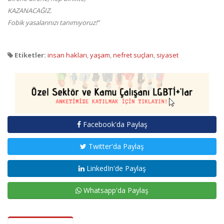
KAZANACAĞIZ.
Fobik yasalarınızı tanımıyoruz!”
Etiketler:
insan hakları
,
yaşam
,
nefret suçları
,
siyaset
Facebook'da Paylaş
Twitter'da Paylaş
LinkedIn'de Paylaş
Whatsapp'da Paylaş