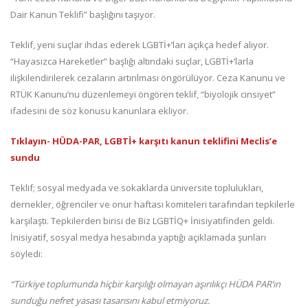
Dair Kanun Teklifi” başlığını taşıyor.
Teklif, yeni suçlar ihdas ederek LGBTİ+’ları açıkça hedef alıyor.
“Hayasızca Hareketler” başlığı altındaki suçlar, LGBTİ+’larla
ilişkilendirilerek cezaların artırılması öngörülüyor. Ceza Kanunu ve
RTÜK Kanunu’nu düzenlemeyi öngören teklif, “biyolojik cinsiyet”
ifadesini de söz konusu kanunlara ekliyor.
Tıklayın- HÜDA-PAR, LGBTİ+ karşıtı kanun teklifini Meclis’e
sundu
Teklif; sosyal medyada ve sokaklarda üniversite toplulukları,
dernekler, öğrenciler ve onur haftası komiteleri tarafından tepkilerle
karşılaştı. Tepkilerden birisi de Biz LGBTİQ+ İnisiyatifinden geldi.
İnisiyatif, sosyal medya hesabında yaptığı açıklamada şunları
söyledi:
“Türkiye toplumunda hiçbir karşılığı olmayan aşırılıkçı HÜDA PAR’ın
sunduğu nefret yasası tasarısını kabul etmiyoruz.