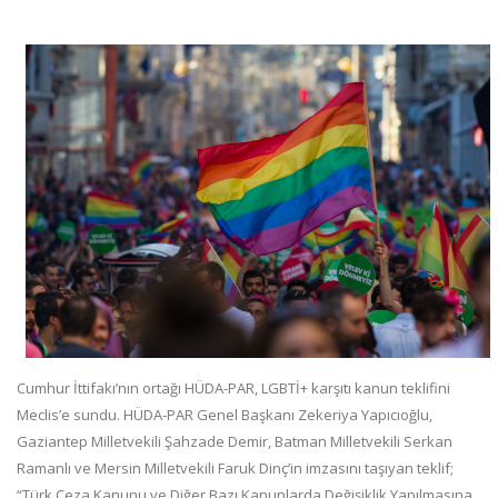
Cumhur İttifakı’nın ortağı HÜDA-PAR, LGBTİ+ karşıtı kanun teklifini
Meclis’e sundu. HÜDA-PAR Genel Başkanı Zekeriya Yapıcıoğlu,
Gaziantep Milletvekili Şahzade Demir, Batman Milletvekili Serkan
Ramanlı ve Mersin Milletvekili Faruk Dinç’in imzasını taşıyan teklif;
“Türk Ceza Kanunu ve Diğer Bazı Kanunlarda Değişiklik Yapılmasına