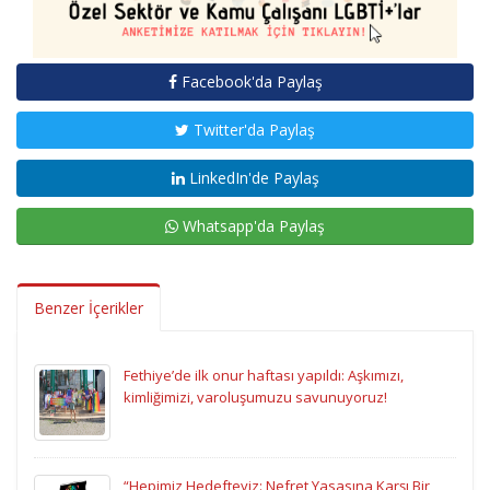
Facebook'da Paylaş
Twitter'da Paylaş
LinkedIn'de Paylaş
Whatsapp'da Paylaş
Benzer İçerikler
Fethiye’de ilk onur haftası yapıldı: Aşkımızı,
kimliğimizi, varoluşumuzu savunuyoruz!
“Hepimiz Hedefteyiz: Nefret Yasasına Karşı Bir