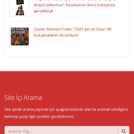
Araya Geliyoruz” forumunun ikinci buluşması
gerçekleşti
Queer Women Poets, “2025 Şiir ve Onur Yılı”
buluşmalarını düzenliyor
Site İçi Arama
Site içinde arama yapmak için aşağıda bulunan alan ile aramak istediğiniz
kelimeyi yazıp ilgili içerikleri görebilirsiniz.