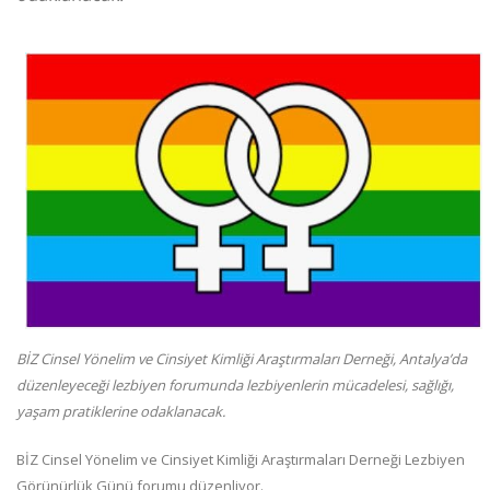
BİZ Cinsel Yönelim ve Cinsiyet Kimliği Araştırmaları Derneği, Antalya’da
düzenleyeceği lezbiyen forumunda lezbiyenlerin mücadelesi, sağlığı,
yaşam pratiklerine odaklanacak.
BİZ Cinsel Yönelim ve Cinsiyet Kimliği Araştırmaları Derneği Lezbiyen
Görünürlük Günü forumu düzenliyor.