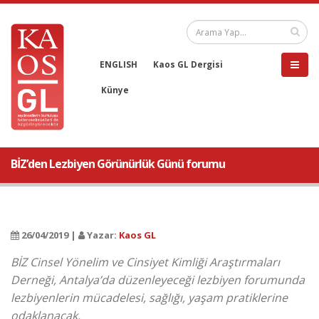
ENGLISH
Kaos GL Dergisi
Künye
BİZ’den Lezbiyen Görünürlük Günü forumu
26/04/2019 |
Yazar:
Kaos GL
BİZ Cinsel Yönelim ve Cinsiyet Kimliği Araştırmaları
Derneği, Antalya’da düzenleyeceği lezbiyen forumunda
lezbiyenlerin mücadelesi, sağlığı, yaşam pratiklerine
odaklanacak.