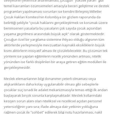
seviyesinin yeterince arttırılmaması, çocuğun “yüksek yararı” gibi
temel kavramları özümsemeleri amacıyla beceri geliştirme ve destek
programları yapılmaması sorunları ise kendini Birleşmiş Milletler
Çocuk Hakları Komitesi’nin Kolombiya ön gözlem raporunda da
belirttiği şekliyle “çocuk haklarını gerçekleştirmek ve korumak üzere
benimsenen yasalarla bu yasaların çok sayıda çocuk açısından
yaşama geçirilmesi arasındaki büyük açık” olarak göstermektedir.
Çocuğun özel bir yargılama sistemine ihtiyacı olduğu algısının tüm
aktörlerde yerleşmesiyle mevzuattan kaynaklı eksikliklerin büyük
kısmı aktörlerin inisiyatif alması ile çözülebilecektir. Bu çözümün tek
yöntemi ise yapılan eğitimlerin nicelik yönünden artması, nitelik
yönünden ise farklı disiplinleri bir araya getiren eğitim modülleri ile
gerçekleşmesidir.
Meslek elemanlarının bilgi donanımın yeterli olmaması veya
alışkanlıkların daha kolay uygulanabilir olması gibi sebeplerle
çocuklar suç isnadı ile adalet mekanizmasıyla temas ettiği ilk andan
başlayarak birçok sorunla karşılaşmaktadır. Meslek kollarındaki
kesişen sorun alanı olan niteliksel ve niceliksel açıdan personel
yetersizliğinin yanı sıra; ifade almaya dair yetkinin yokluğuna
rağmen çocuk ile “sohbet” edilerek bilgi notu hazırlanması, nakil