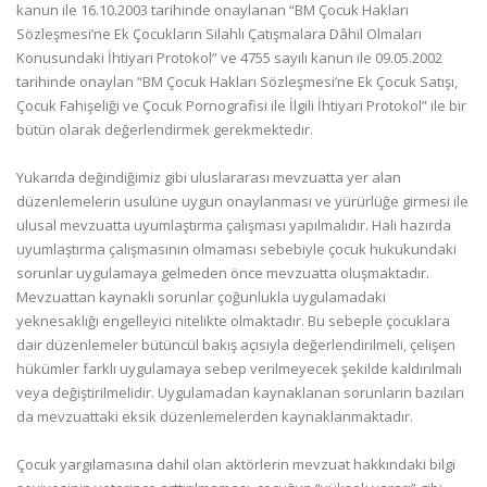
kanun ile 16.10.2003 tarihinde onaylanan “BM Çocuk Hakları
Sözleşmesi’ne Ek Çocukların Silahlı Çatışmalara Dâhil Olmaları
Konusundaki İhtiyari Protokol” ve 4755 sayılı kanun ile 09.05.2002
tarihinde onaylan “BM Çocuk Hakları Sözleşmesi’ne Ek Çocuk Satışı,
Çocuk Fahişeliği ve Çocuk Pornografisi ile İlgili İhtiyari Protokol” ile bir
bütün olarak değerlendirmek gerekmektedir.
Yukarıda değindiğimiz gibi uluslararası mevzuatta yer alan
düzenlemelerin usulüne uygun onaylanması ve yürürlüğe girmesi ile
ulusal mevzuatta uyumlaştırma çalışması yapılmalıdır. Hali hazırda
uyumlaştırma çalışmasının olmaması sebebiyle çocuk hukukundaki
sorunlar uygulamaya gelmeden önce mevzuatta oluşmaktadır.
Mevzuattan kaynaklı sorunlar çoğunlukla uygulamadaki
yeknesaklığı engelleyici nitelikte olmaktadır. Bu sebeple çocuklara
dair düzenlemeler bütüncül bakış açısıyla değerlendirilmeli, çelişen
hükümler farklı uygulamaya sebep verilmeyecek şekilde kaldırılmalı
veya değiştirilmelidir. Uygulamadan kaynaklanan sorunların bazıları
da mevzuattaki eksik düzenlemelerden kaynaklanmaktadır.
Çocuk yargılamasına dahil olan aktörlerin mevzuat hakkındaki bilgi