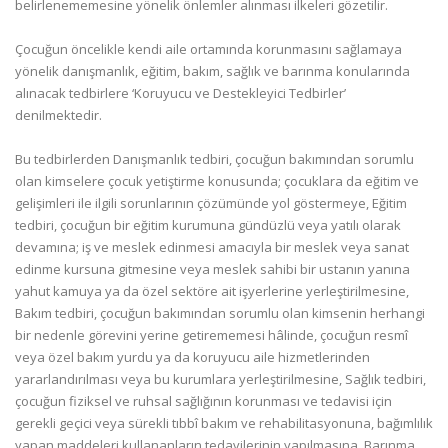
belirlenememesine yönelik önlemler alınması ilkeleri gözetilir.
Çocuğun öncelikle kendi aile ortamında korunmasını sağlamaya
yönelik danışmanlık, eğitim, bakım, sağlık ve barınma konularında
alınacak tedbirlere ‘Koruyucu ve Destekleyici Tedbirler’
denilmektedir.
Bu tedbirlerden Danışmanlık tedbiri, çocuğun bakımından sorumlu
olan kimselere çocuk yetiştirme konusunda; çocuklara da eğitim ve
gelişimleri ile ilgili sorunlarının çözümünde yol göstermeye, Eğitim
tedbiri, çocuğun bir eğitim kurumuna gündüzlü veya yatılı olarak
devamına; iş ve meslek edinmesi amacıyla bir meslek veya sanat
edinme kursuna gitmesine veya meslek sahibi bir ustanın yanına
yahut kamuya ya da özel sektöre ait işyerlerine yerleştirilmesine,
Bakım tedbiri, çocuğun bakımından sorumlu olan kimsenin herhangi
bir nedenle görevini yerine getirememesi hâlinde, çocuğun resmî
veya özel bakım yurdu ya da koruyucu aile hizmetlerinden
yararlandırılması veya bu kurumlara yerleştirilmesine, Sağlık tedbiri,
çocuğun fiziksel ve ruhsal sağlığının korunması ve tedavisi için
gerekli geçici veya sürekli tıbbî bakım ve rehabilitasyonuna, bağımlılık
yapan maddeleri kullananların tedavilerinin yapılmasına, Barınma