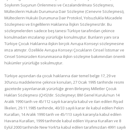
Soykırım Suçunun Önlenmesi ve Cezalandırılması Sözleşmesi,
Mültecilerin Hukuki Durumuna Dair Sözleşme (Cenevre Sözleşmesi),
Mültecilerin Hukuki Durumuna Dair Protokol, Yolsuzlukla Mücadele
Sözleşmesi ve Engellilerin Haklarına İlişkin Sözleşmesi’dir. Bu
sözleşmelerden sadece beş tanesi Türkiye tarafından çekince
konulmadan imzalanıp yürürlüğe konulmuştur. Bunların yanı sıra
Türkiye Çocuk Haklarına ilişkin birçok Avrupa Konseyi sözleşmesine
imza atmıştır. Özellikle Avrupa Konseyi Çocukların Cinsel İstismar ve
Cinsel Sömürüden Korunmasına ilişkin sözleşme bakımından önemli
hükümler yürürlüğe sokulmuştur.
Türkiye açısından da çocuk haklarına dair temel belge 17, 29 ve
30’uncu maddelerine çekince konulan, 27 Ocak 1995 tarihinde resmi
gazetede yayınlanarak yürürlüğe giren Birleşmiş Milletler Çocuk
Hakları Sözleşmesi (ÇHS)’dir. Sözleşmeyi; BM Genel Kurulu’nun 14
Aralık 1990 tarih ve 45/112 sayılı kararıyla kabul ve ilan edilen Riyad
İlkeleri, 29.11.1985 tarihinde, 40/33 sayılı karar ile kabul edilen Pekin
Kuralları, 14 Aralık 1990 tarih ve 45/113 sayılı kararıyla kabul edilen
Havana Kuralları, 1999 tarihinde kabul edilen Viyana Kuralları ve 8
Eylül 2000 tarihinde New York’ta kabul edilen tarafımızdan 4991 sayılı