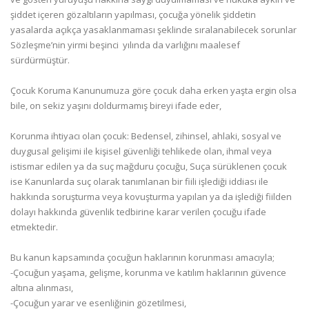
şiddet içeren gözaltıların yapılması, çocuğa yönelik şiddetin
yasalarda açıkça yasaklanmaması şeklinde sıralanabilecek sorunlar
Sözleşme’nin yirmi beşinci yılında da varlığını maalesef
sürdürmüştür.
Çocuk Koruma Kanunumuza göre çocuk daha erken yaşta ergin olsa
bile, on sekiz yaşını doldurmamış bireyi ifade eder,
Korunma ihtiyacı olan çocuk: Bedensel, zihinsel, ahlaki, sosyal ve
duygusal gelişimi ile kişisel güvenliği tehlikede olan, ihmal veya
istismar edilen ya da suç mağduru çocuğu, Suça sürüklenen çocuk
ise Kanunlarda suç olarak tanımlanan bir fiili işlediği iddiası ile
hakkında soruşturma veya kovuşturma yapılan ya da işlediği fiilden
dolayı hakkında güvenlik tedbirine karar verilen çocuğu ifade
etmektedir.
Bu kanun kapsamında çocuğun haklarının korunması amacıyla;
-Çocuğun yaşama, gelişme, korunma ve katılım haklarının güvence
altına alınması,
-Çocuğun yarar ve esenliğinin gözetilmesi,