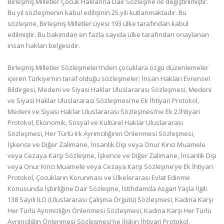
Birleşmiş Milletler Çocuk Haklarına Dair Sözleşme ile değiştirilmiştir.
Bu yıl sözleşmenin kabul edilişinin 25.yılı kutlanmaktadır. Bu
sözleşme, Birleşmiş Milletler üyesi 193 ülke tarafından kabul
edilmiştir. Bu bakımdan en fazla sayıda ülke tarafından onaylanan
insan hakları belgesidir.
Birleşmiş Milletler Sözleşmeleri’nden çocuklara özgü düzenlemeler
içeren Türkiye’nin taraf olduğu sözleşmeler; İnsan Hakları Evrensel
Bildirgesi, Medeni ve Siyasi Haklar Uluslararası Sözleşmesi, Medeni
ve Siyasi Haklar Uluslararası Sözleşmesi’ne Ek İhtiyari Protokol,
Medeni ve Siyasi Haklar Uluslararası Sözleşmesi’ne Ek 2.İhtiyari
Protokol, Ekonomik, Sosyal ve Kültürel Haklar Uluslararası
Sözleşmesi, Her Türlü Irk Ayrımcılığının Önlenmesi Sözleşmesi,
İşkence ve Diğer Zalimane, İnsanlık Dışı veya Onur Kırıcı Muamele
veya Cezaya Karşı Sözleşme, İşkence ve Diğer Zalimane, İnsanlık Dışı
veya Onur Kırıcı Muamele veya Cezaya Karşı Sözleşme’ye Ek İhtiyari
Protokol, Çocukların Korunması ve Ülkelerarası Evlat Edinme
Konusunda İşbirliğine Dair Sözleşme, İstihdamda Asgari Yaşla İlgili
138 Sayılı ILO (Uluslararası Çalışma Örgütü) Sözleşmesi, Kadına Karşı
Her Türlü Ayrımcılığın Önlenmesi Sözleşmesi, Kadına Karşı Her Türlü
Ayrımcılığın Önlenmesi Sözleşmesi’ne İlişkin İhtiyari Protokol,