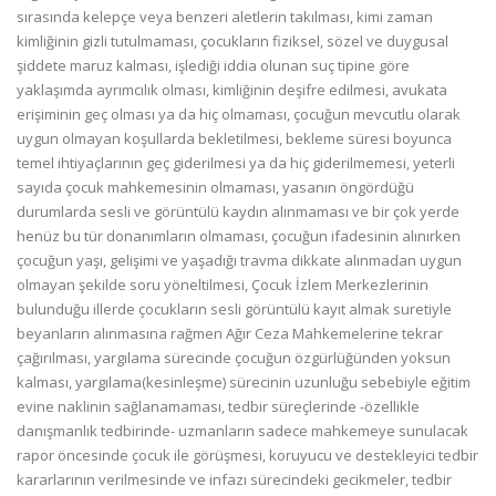
sırasında kelepçe veya benzeri aletlerin takılması, kimi zaman
kimliğinin gizli tutulmaması, çocukların fiziksel, sözel ve duygusal
şiddete maruz kalması, işlediği iddia olunan suç tipine göre
yaklaşımda ayrımcılık olması, kimliğinin deşifre edilmesi, avukata
erişiminin geç olması ya da hiç olmaması, çocuğun mevcutlu olarak
uygun olmayan koşullarda bekletilmesi, bekleme süresi boyunca
temel ihtiyaçlarının geç giderilmesi ya da hiç giderilmemesi, yeterli
sayıda çocuk mahkemesinin olmaması, yasanın öngördüğü
durumlarda sesli ve görüntülü kaydın alınmaması ve bir çok yerde
henüz bu tür donanımların olmaması, çocuğun ifadesinin alınırken
çocuğun yaşı, gelişimi ve yaşadığı travma dikkate alınmadan uygun
olmayan şekilde soru yöneltilmesi, Çocuk İzlem Merkezlerinin
bulunduğu illerde çocukların sesli görüntülü kayıt almak suretiyle
beyanların alınmasına rağmen Ağır Ceza Mahkemelerine tekrar
çağırılması, yargılama sürecinde çocuğun özgürlüğünden yoksun
kalması, yargılama(kesinleşme) sürecinin uzunluğu sebebiyle eğitim
evine naklinin sağlanamaması, tedbir süreçlerinde -özellikle
danışmanlık tedbirinde- uzmanların sadece mahkemeye sunulacak
rapor öncesinde çocuk ile görüşmesi, koruyucu ve destekleyici tedbir
kararlarının verilmesinde ve infazı sürecindeki gecikmeler, tedbir