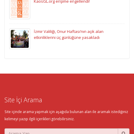
KaosGL.org erişime engellendi!
İzmir Valiliği, Onur Haftası’nın açık alan
etkinliklerini üç günlüğüne yasakladı
Site İçi Arama
Site içinde arama yapmak için aşağıda bulunan alan ile aramak istediğiniz
kelimeyi yazıp ilgili içerikleri görebilirsiniz.