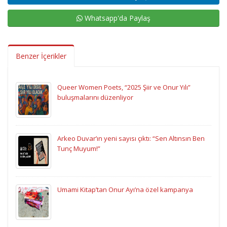
Whatsapp'da Paylaş
Benzer İçerikler
Queer Women Poets, “2025 Şiir ve Onur Yılı”
buluşmalarını düzenliyor
Arkeo Duvar’ın yeni sayısı çıktı: “Sen Altınsın Ben
Tunç Muyum!”
Umami Kitap’tan Onur Ayı’na özel kampanya