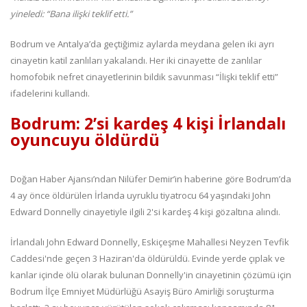
yineledi: “Bana ilişki teklif etti.”
Bodrum ve Antalya’da geçtiğimiz aylarda meydana gelen iki ayrı
cinayetin katil zanlıları yakalandı. Her iki cinayette de zanlılar
homofobik nefret cinayetlerinin bildik savunması “İlişki teklif etti”
ifadelerini kullandı.
Bodrum: 2’si kardeş 4 kişi İrlandalı
oyuncuyu öldürdü
Doğan Haber Ajansı’ndan Nilüfer Demir’in haberine göre Bodrum’da
4 ay önce öldürülen İrlanda uyruklu tiyatrocu 64 yaşındaki John
Edward Donnelly cinayetiyle ilgili 2'si kardeş 4 kişi gözaltına alındı.
İrlandalı John Edward Donnelly, Eskiçeşme Mahallesi Neyzen Tevfik
Caddesi'nde geçen 3 Haziran'da öldürüldü. Evinde yerde çıplak ve
kanlar içinde ölü olarak bulunan Donnelly'in cinayetinin çözümü için
Bodrum İlçe Emniyet Müdürlüğü Asayiş Büro Amirliği soruşturma