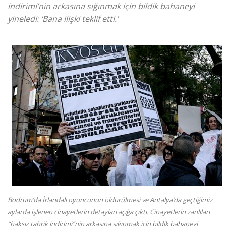
indirimi’nin arkasına sığınmak için bildik bahaneyi
yineledi: ‘Bana ilişki teklif etti.’
Bodrum’da İrlandalı oyuncunun öldürülmesi ve Antalya’da geçtiğimiz
aylarda işlenen cinayetlerin detayları açığa çıktı. Cinayetlerin zanlıları
“haksız tahrik indirimi”nin arkasına sığınmak için bildik bahaneyi