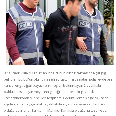
Bir süredir Kaleiçi Yat Limanı'nda günübirlik tur teknesinde çalıştığı
belirtilen Bülbül'ün ölümüyle ilgili soruşturma başlatan polis, evde biri
kahverengi, diğeri beyaz renkli, eşleri bulunmayan 2 ayakkabı
buldu. Polis, olayın meydana geldiği mahalledeki güvenlik
kameralarından şüphelileri tespit etti. Görüntülerde koşarak kaçan 2
kişiden birinin ayağındaki ayakkabıların, evdeki ayakkabıların eşi
olduğu belirlendi. Bu kişinin Mahmut Kanmaz olduğunu tespit eden