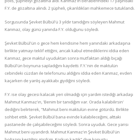
polis, şüpheliyi gözaltına aldı. Kanmaz'ın beraberindeki 17 yaşındaki
F.Y. de gözaltına alındı. 2 şüpheli, çıkarıldıkları mahkemece tutuklandı.
Sorgusunda Şevket Bülbül'ü 3 yıldır tanıdığını söyleyen Mahmut
Kanmaz, olay günü yanında F.Y. olduğunu söyledi.
Şevket Bülbül'ün o gece hem kendisine hem yanındaki arkadaşına
birlikte yatmayı teklif ettiğini, ancak kabul etmediklerini iddia eden
Kanmaz, gece maktul uyuduktan sonra mutfaktan aldığı bıçağı
Bülbül'ün boynuna sapladığını kaydetti. F.Y.'nin de maktulün
cebindeki cüzdan ile telefonunu aldığını iddia eden Kanmaz, evden
kaçarken de yanlış ayakkabı giydiğini söyledi.
F.Y. ise olay gecesi kalacak yeri olmadığı için yardım istediği arkadaşı
Mahmut Kanmaz'ın, 'Benim bir tanıdığım var. Orada kalabilirsin'
dediğini belirterek, "Mahmut beni maktulün evine götürdü. Birlikte
sohbet ettik. Şevket Bülbül bana evinde kalabileceğimi, alttaki
pastanede de çalışabileceğimi söyledi. Sonra uyuduk. Gece yarısı
Mahmut beni uyandırdı. Mahmut Kanmaz'ın Şevket Bülbül'ün
boğazını kestiğini gördüm. Korkup kaçtık” diye konuştu.