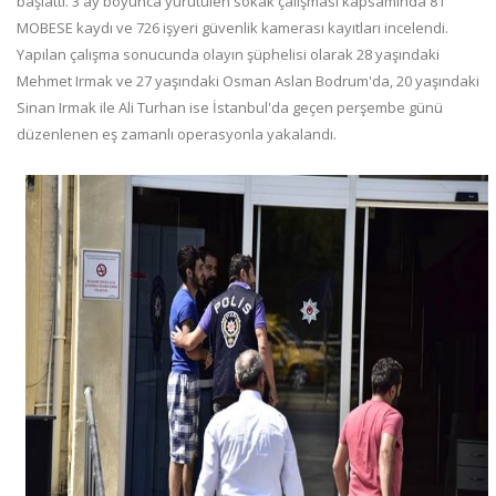
başlattı. 3 ay boyunca yürütülen sokak çalışması kapsamında 81
MOBESE kaydı ve 726 işyeri güvenlik kamerası kayıtları incelendi.
Yapılan çalışma sonucunda olayın şüphelisi olarak 28 yaşındaki
Mehmet Irmak ve 27 yaşındaki Osman Aslan Bodrum'da, 20 yaşındaki
Sinan Irmak ile Ali Turhan ise İstanbul'da geçen perşembe günü
düzenlenen eş zamanlı operasyonla yakalandı.