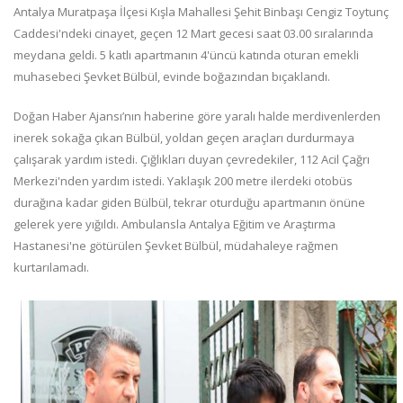
Antalya Muratpaşa İlçesi Kışla Mahallesi Şehit Binbaşı Cengiz Toytunç
Caddesi'ndeki cinayet, geçen 12 Mart gecesi saat 03.00 sıralarında
meydana geldi. 5 katlı apartmanın 4'üncü katında oturan emekli
muhasebeci Şevket Bülbül, evinde boğazından bıçaklandı.
Doğan Haber Ajansı’nın haberine göre yaralı halde merdivenlerden
inerek sokağa çıkan Bülbül, yoldan geçen araçları durdurmaya
çalışarak yardım istedi. Çığlıkları duyan çevredekiler, 112 Acil Çağrı
Merkezi'nden yardım istedi. Yaklaşık 200 metre ilerdeki otobüs
durağına kadar giden Bülbül, tekrar oturduğu apartmanın önüne
gelerek yere yığıldı. Ambulansla Antalya Eğitim ve Araştırma
Hastanesi'ne götürülen Şevket Bülbül, müdahaleye rağmen
kurtarılamadı.