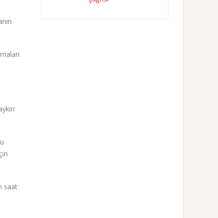
anın
rmaları
ykırı
ru
çin
m saat