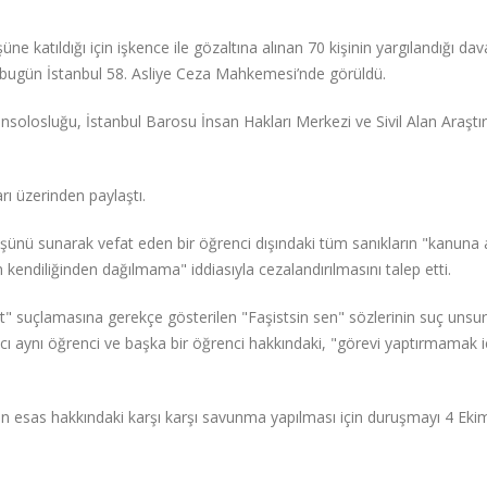
atıldığı için işkence ile gözaltına alınan 70 kişinin yargılandığı dav
 bugün İstanbul 58. Asliye Ceza Mahkemesi’nde görüldü.
losluğu, İstanbul Barosu İnsan Hakları Merkezi ve Sivil Alan Araştı
ı üzerinden paylaştı.
üşünü sunarak vefat eden bir öğrenci dışındaki tüm sanıkların "kanuna a
n kendiliğinden dağılmama" iddiasıyla cezalandırılmasını talep etti.
et" suçlamasına gerekçe gösterilen "Faşistsin sen" sözlerinin suç unsu
vcı aynı öğrenci ve başka bir öğrenci hakkındaki, "görevi yaptırmamak i
ın esas hakkındaki karşı karşı savunma yapılması için duruşmayı 4 Eki