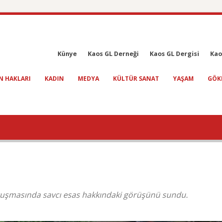
Künye
Kaos GL Derneği
Kaos GL Dergisi
Kao
N HAKLARI
KADIN
MEDYA
KÜLTÜR SANAT
YAŞAM
GÖK
ruşmasında savcı esas hakkındaki görüşünü sundu.