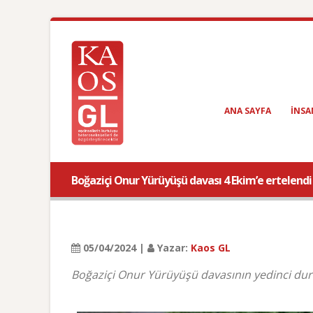
ANA SAYFA
INSA
Boğaziçi Onur Yürüyüşü davası 4 Ekim’e ertelendi
05/04/2024 |
Yazar:
Kaos GL
Boğaziçi Onur Yürüyüşü davasının yedinci du