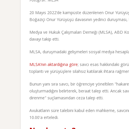
20 Mayıs 2022’de kampüste düzenlenen Onur Yürüyüşüne k
Boğaziçi Onur Yürüyüşü davasının yedinci duruşması,
Medya ve Hukuk Çalışmaları Derneği (MLSA), ABD Konso
davayı takip etti.
MLSA, duruşmadaki gelişmeleri sosyal medya hesaplar
MLSA’nın aktardığına göre
; savcı esas hakkındaki gör
toplantı ve yürüyüşlere silahsız katılarak ihtara rağme
Bunun yanı sıra savcı, bir öğrenciye yöneltilen "hakar
oluşturmadığını belirterek, beraat talep etti. Ancak sa
direnme" suçlamasından ceza talep etti.
Avukatların süre talebini kabul eden mahkeme, savcın
10.00'a erteledi.