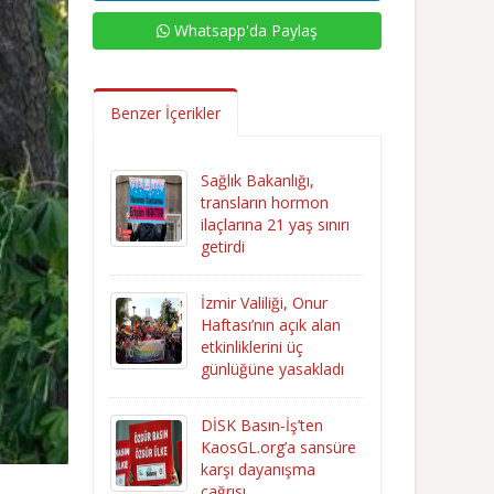
Whatsapp'da Paylaş
Benzer İçerikler
Sağlık Bakanlığı,
transların hormon
ilaçlarına 21 yaş sınırı
getirdi
İzmir Valiliği, Onur
Haftası’nın açık alan
etkinliklerini üç
günlüğüne yasakladı
DİSK Basın-İş’ten
KaosGL.org’a sansüre
karşı dayanışma
çağrısı