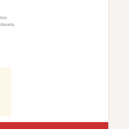
tına
 davada,