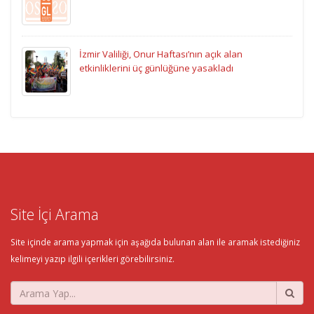
İzmir Valiliği, Onur Haftası’nın açık alan
etkinliklerini üç günlüğüne yasakladı
Site İçi Arama
Site içinde arama yapmak için aşağıda bulunan alan ile aramak istediğiniz
kelimeyi yazıp ilgili içerikleri görebilirsiniz.