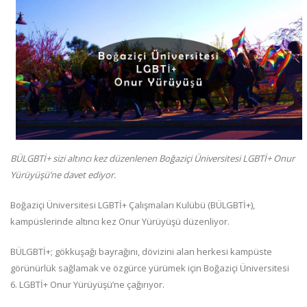
BÜLGBTİ+ sizi altıncı kez düzenlenen Boğaziçi Üniversitesi LGBTİ+ Onur
Yürüyüşü’ne davet ediyor.
Boğaziçi Üniversitesi LGBTİ+ Çalışmaları Kulübü (BÜLGBTİ+),
kampüslerinde altıncı kez Onur Yürüyüşü düzenliyor.
BÜLGBTİ+; gökkuşağı bayrağını, dövizini alan herkesi kampüste
görünürlük sağlamak ve özgürce yürümek için Boğaziçi Üniversitesi
6. LGBTİ+ Onur Yürüyüşü’ne çağırıyor.