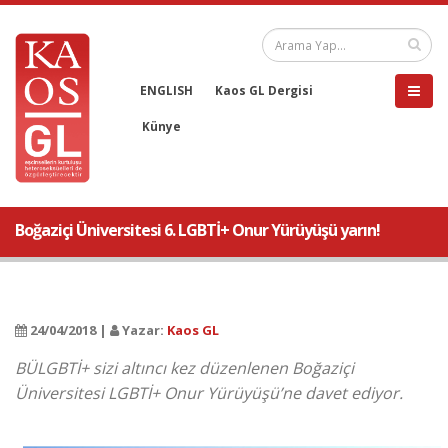
ENGLISH
Kaos GL Dergisi
Künye
Boğaziçi Üniversitesi 6. LGBTİ+ Onur Yürüyüşü yarın!
24/04/2018 |
Yazar:
Kaos GL
BÜLGBTİ+ sizi altıncı kez düzenlenen Boğaziçi
Üniversitesi LGBTİ+ Onur Yürüyüşü’ne davet ediyor.