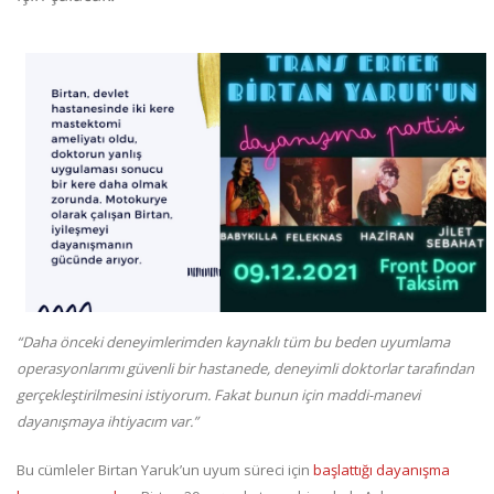
“Daha önceki deneyimlerimden kaynaklı tüm bu beden uyumlama
operasyonlarımı güvenli bir hastanede, deneyimli doktorlar tarafından
gerçekleştirilmesini istiyorum. Fakat bunun için maddi-manevi
dayanışmaya ihtiyacım var.”
Bu cümleler Birtan Yaruk’un uyum süreci için
başlattığı dayanışma