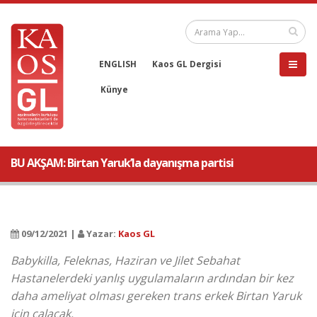
ENGLISH
Kaos GL Dergisi
Künye
BU AKŞAM: Birtan Yaruk’la dayanışma partisi
09/12/2021 |
Yazar:
Kaos GL
Babykilla, Feleknas, Haziran ve Jilet Sebahat
Hastanelerdeki yanlış uygulamaların ardından bir kez
daha ameliyat olması gereken trans erkek Birtan Yaruk
için çalacak.