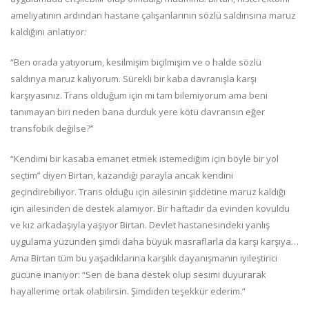
ameliyatının ardından hastane çalışanlarının sözlü saldırısına maruz
kaldığını anlatıyor:
“Ben orada yatıyorum, kesilmişim biçilmişim ve o halde sözlü
saldırıya maruz kalıyorum. Sürekli bir kaba davranışla karşı
karşıyasınız. Trans olduğum için mi tam bilemiyorum ama beni
tanımayan biri neden bana durduk yere kötü davransın eğer
transfobik değilse?”
“Kendimi bir kasaba emanet etmek istemediğim için böyle bir yol
seçtim” diyen Birtan, kazandığı parayla ancak kendini
geçindirebiliyor. Trans olduğu için ailesinin şiddetine maruz kaldığı
için ailesinden de destek alamıyor. Bir haftadır da evinden kovuldu
ve kız arkadaşıyla yaşıyor Birtan. Devlet hastanesindeki yanlış
uygulama yüzünden şimdi daha büyük masraflarla da karşı karşıya…
Ama Birtan tüm bu yaşadıklarına karşılık dayanışmanın iyileştirici
gücüne inanıyor: “Sen de bana destek olup sesimi duyurarak
hayallerime ortak olabilirsin. Şimdiden teşekkür ederim.”