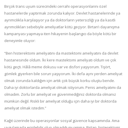
Birçok trans uyum sürecindeki cerrahi operasyonlarını özel
hastanelerde yaptırmak zorunda kalıyor. Devlet hastanelerinde ya
ayrımcılıkla karşılaşıyor ya da doktorların yetersizliği ya da kasıtlı
ayrımcılıkları sebebiyle ameliyatlar kötü geçiyor. Birtan’ı dayanışma
kampanyası yapmaya iten hikayenin başlangıcı da böyle kötü bir
deneyimle oluyor:
“Ben histerektomi ameliyatını da mastektomi ameliyatını da devlet
hastanesinde oldum. İki kere mastektomi ameliyatı oldum ve çok
kötü geçti. Hâlâ meme dokusu var ve disfori yaşıyorum. Tişört,
gömlek giyerken bile sorun yaşıyorum. İki defa aynı yerden ameliyat
olmak zorunda kaldığım için artık çok büyük korku oluştu bende.
Daha iyi doktorlarda ameliyat olmak istiyorum. Penis ameliyatımı da
olmadım. Zorlu bir ameliyat ve güvenmediğiniz doktorda olmanız
mümkün değil. Riskli bir ameliyat olduğu için daha iyi bir doktorda
ameliyat olmak istedim.”
Kağıt üzerinde bu operasyonlar sosyal güvence kapsamında. Ama
uygulamada erişilebilir olup olmadığı muamma. Birtan, histerektomi