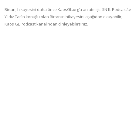
Birtan, hikayesini daha önce KaosGL.org’a anlatmıştı. 5N1L Podcast’te
Yıldız Tar’ın konuğu olan Birtan’ın hikayesini aşağıdan okuyabilir,
Kaos GL Podcast kanalından dinleyebilirsiniz.