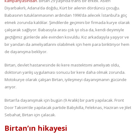
kampanyasından
. Birtan 29 yaşında trans bir erkek. Aslen
Diyarbakırlı, Adana’da doğdu, Kürt bir ailenin dördüncü çocuğu.
Babasının tutuklanmasının ardından 1996’da ailecek İstanbul’a göç
etmek zorunda kaldılar. Şimdilerde geçimini bir firmada kurye olarak
çalışarak sağlıyor. Babasıyla arası çok iyi olsa da, kendi deyimiyle
geçtiğimiz günlerde aile evinden kovuldu. Kız arkadaşıyla yaşıyor ve
bir yandan da ameliyatlarını olabilmek için hem para biriktiriyor hem
de dayanışma bekliyor.
Birtan, devlet hastanesinde iki kere mastektomi ameliyatı oldu,
doktorun yanlış uygulaması sonucu bir kere daha olmak zorunda.
Motokurye olarak çalışan Birtan, iyileşmeyi dayanışmanın gücünde
arıyor.
Birtan’la dayanışmak için bugün (9 Aralık) bir parti yapılacak. Front
Door Taksim’de yapılacak partide Babykilla, Feleknas, Haziran ve Jilet
Sebahat, Birtan için çalacak.
Birtan’ın hikayesi