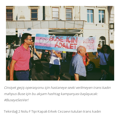
Cinsiyet geçiş operasyonu için hastaneye sevki verilmeyen trans kadın
mahpus Buse için bu akşam hashtag kampanyası başlayacak:
#BuseyeSesVer!
Tekirdağ 2 Nolu F Tipi Kapalı Erkek Cezaevi tutulan trans kadın