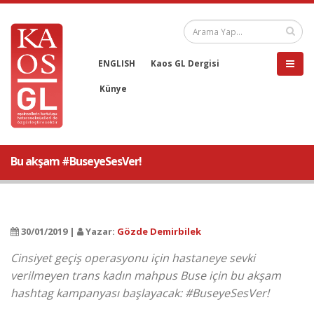
ENGLISH
Kaos GL Dergisi
Künye
Bu akşam #BuseyeSesVer!
30/01/2019 |
Yazar:
Gözde Demirbilek
Cinsiyet geçiş operasyonu için hastaneye sevki
verilmeyen trans kadın mahpus Buse için bu akşam
hashtag kampanyası başlayacak: #BuseyeSesVer!