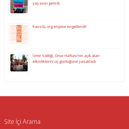
yaş sınırı getirdi
KaosGL.org erişime engellendi!
İzmir Valiliği, Onur Haftası’nın açık alan
etkinliklerini üç günlüğüne yasakladı
Site İçi Arama