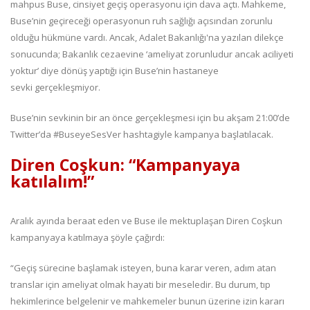
mahpus Buse, cinsiyet geçiş operasyonu için dava açtı. Mahkeme,
Buse’nin geçireceği operasyonun ruh sağlığı açısından zorunlu
olduğu hükmüne vardı. Ancak, Adalet Bakanlığı'na yazılan dilekçe
sonucunda; Bakanlık cezaevine ‘ameliyat zorunludur ancak aciliyeti
yoktur’ diye dönüş yaptığı için Buse’nin hastaneye
sevki gerçekleşmiyor.
Buse’nin sevkinin bir an önce gerçekleşmesi için bu akşam 21:00’de
Twitter’da #BuseyeSesVer hashtagiyle kampanya başlatılacak.
Diren Coşkun: “Kampanyaya
katılalım!”
Aralık ayında beraat eden ve Buse ile mektuplaşan Diren Coşkun
kampanyaya katılmaya şöyle çağırdı:
“Geçiş sürecine başlamak isteyen, buna karar veren, adım atan
translar için ameliyat olmak hayati bir meseledir. Bu durum, tıp
hekimlerince belgelenir ve mahkemeler bunun üzerine izin kararı