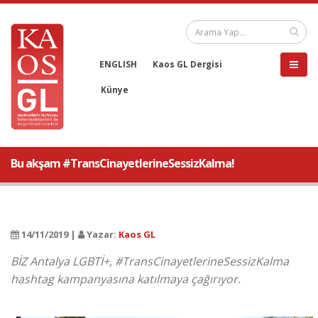
ENGLISH
Kaos GL Dergisi
Künye
Bu akşam #TransCinayetlerineSessizKalma!
14/11/2019 |
Yazar:
Kaos GL
BİZ Antalya LGBTİ+, #TransCinayetlerineSessizKalma
hashtag kampanyasına katılmaya çağırıyor.