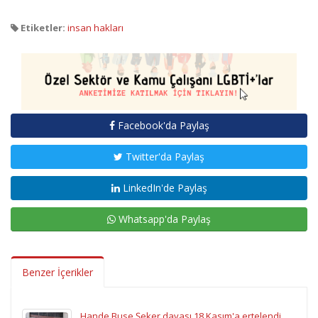
Etiketler:
insan hakları
Facebook'da Paylaş
Twitter'da Paylaş
LinkedIn'de Paylaş
Whatsapp'da Paylaş
Benzer İçerikler
Hande Buse Şeker davası 18 Kasım'a ertelendi