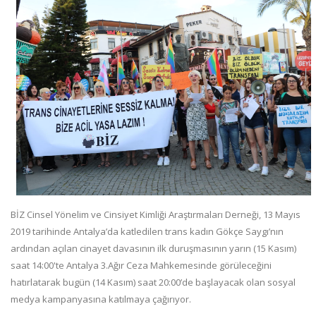
BİZ Cinsel Yönelim ve Cinsiyet Kimliği Araştırmaları Derneği, 13 Mayıs
2019 tarihinde Antalya’da katledilen trans kadın Gökçe Saygı’nın
ardından açılan cinayet davasının ilk duruşmasının yarın (15 Kasım)
saat 14:00'te Antalya 3.Ağır Ceza Mahkemesinde görüleceğini
hatırlatarak bugün (14 Kasım) saat 20:00’de başlayacak olan sosyal
medya kampanyasına katılmaya çağırıyor.