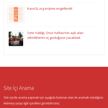
KaosGL.org erişime engellendi!
İzmir Valiliği, Onur Haftası’nın açık alan
etkinliklerini üç günlüğüne yasakladı
Site İçi Arama
Site içinde arama yapmak için aşağıda bulunan alan ile aramak istediğiniz
kelimeyi yazıp ilgili içerikleri görebilirsiniz.