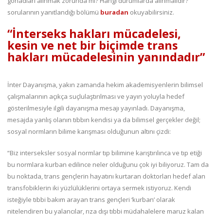
gonadları alınmak zorunda mı? Hangi durumlarda alınmalıdır?”
sorularının yanıtlandığı bölümü
buradan
okuyabilirsiniz.
“İnterseks hakları mücadelesi,
kesin ve net bir biçimde trans
hakları mücadelesinin yanındadır”
İnter Dayanışma, yakın zamanda hekim akademisyenlerin bilimsel
çalışmalarının açıkça suçlulaştırılması ve yayın yoluyla hedef
gösterilmesiyle ilgili dayanışma mesajı yayınladı. Dayanışma,
mesajda yanlış olanın tıbbın kendisi ya da bilimsel gerçekler değil;
sosyal normların bilime karışması olduğunun altını çizdi:
“Biz interseksler sosyal normlar tıp bilimine karıştırılınca ve tıp etiği
bu normlara kurban edilince neler olduğunu çok iyi biliyoruz. Tam da
bu noktada, trans gençlerin hayatını kurtaran doktorları hedef alan
transfobiklerin iki yüzlülüklerini ortaya sermek istiyoruz. Kendi
isteğiyle tıbbi bakım arayan trans gençleri ‘kurban’ olarak
nitelendiren bu yalancılar, rıza dışı tıbbi müdahalelere maruz kalan