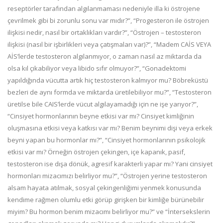
reseptörler tarafından algılanmaması nedeniyle illa ki östrojene
çevrilmek gibi bi zorunlu sonu var mıdır?”, “Progesteron ile östrojen
ilişkisi nedir, nasıl bir ortaklıkları vardır?”, “Östrojen – testosteron
ilişkisi (nasıl bir işbirlikleri veya çatışmaları var)?”, “Madem CAİS VEYA
AİS’lerde testosteron algılanmıyor, o zaman nasıl az miktarda da
olsa kıl çıkabiliyor veya libido sıfır olmuyor?”, “Gonadektomi
yapıldığında vücutta artık hiç testosteron kalmıyor mu? Böbreküstü
bezleri de aynı formda ve miktarda üretilebiliyor mu?”, “Testosteron
üretilse bile CAIS’lerde vücut algılayamadığı için ne işe yarıyor?”,
“Cinsiyet hormonlarının beyne etkisi var mı? Cinsiyet kimliğinin
oluşmasına etkisi veya katkısı var mı? Benim beynimi dişi veya erkek
beyni yapan bu hormonlar mı?”, “Cinsiyet hormonlarının psikolojik
etkisi var mı? Örneğin östrojen çekingen, içe kapanık, pasif,
testosteron ise dışa dönük, agresif karakterli yapar mı? Yani cinsiyet
hormonları mizacımızı belirliyor mu?”, “Östrojen yerine testosteron
alsam hayata atılmak, sosyal çekingenliğimi yenmek konusunda
kendime rağmen olumlu etki görüp girişken bir kimliğe bürünebilir
miyim? Bu hormon benim mizacımı belirliyor mu?” ve “İntersekslerin