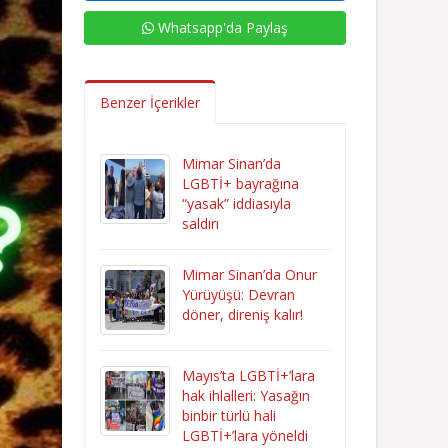
Whatsapp'da Paylaş
Benzer İçerikler
Mimar Sinan’da
LGBTİ+ bayrağına
“yasak” iddiasıyla
saldırı
Mimar Sinan’da Onur
Yürüyüşü: Devran
döner, direniş kalır!
Mayıs’ta LGBTİ+’lara
hak ihlalleri: Yasağın
binbir türlü hali
LGBTİ+’lara yöneldi