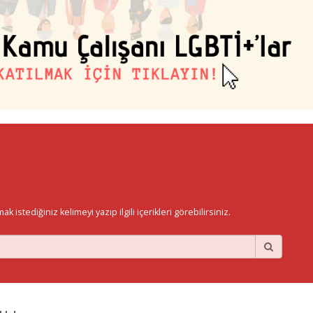
istediğiniz kelimeyi yazıp ilgili içerikleri görebilirsiniz.