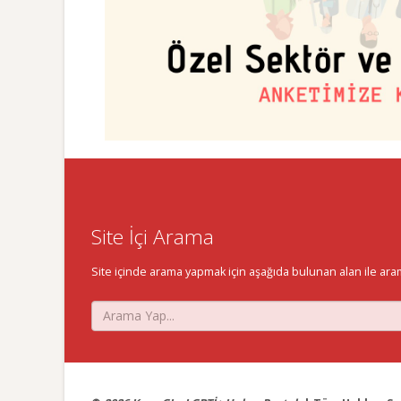
Site İçi Arama
Site içinde arama yapmak için aşağıda bulunan alan ile aramak 