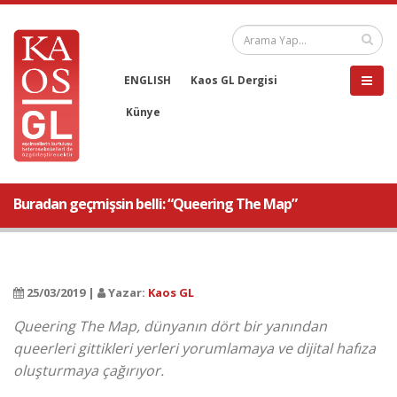
ENGLISH
Kaos GL Dergisi
Künye
Buradan geçmişsin belli: “Queering The Map”
25/03/2019 |
Yazar:
Kaos GL
Queering The Map, dünyanın dört bir yanından
queerleri gittikleri yerleri yorumlamaya ve dijital hafıza
oluşturmaya çağırıyor.