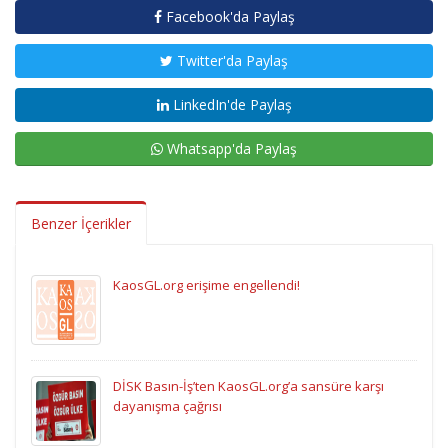
Facebook'da Paylaş
Twitter'da Paylaş
LinkedIn'de Paylaş
Whatsapp'da Paylaş
Benzer İçerikler
KaosGL.org erişime engellendi!
DİSK Basın-İş’ten KaosGL.org’a sansüre karşı
dayanışma çağrısı