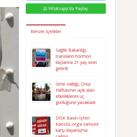
Whatsapp'da Paylaş
Benzer İçerikler
Sağlık Bakanlığı,
transların hormon
ilaçlarına 21 yaş sınırı
getirdi
İzmir Valiliği, Onur
Haftası’nın açık alan
etkinliklerini üç
günlüğüne yasakladı
DİSK Basın-İş’ten
KaosGL.org’a sansüre
karşı dayanışma
çağrısı