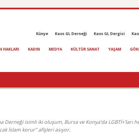
Künye
Kaos GL Derneği
Kaos GL Dergisi
Kao
N HAKLARI
KADIN
MEDYA
KÜLTÜR SANAT
YAŞAM
GÖK
Derneği isimli iki oluşum, Bursa ve Konya’da LGBTİ+’ları h
ak İslam korur” afişleri asıyor.