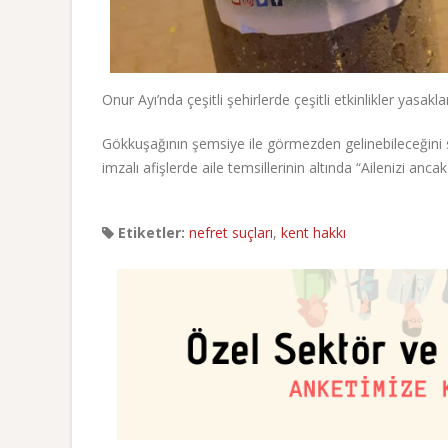
Onur Ayı’nda çeşitli şehirlerde çeşitli etkinlikler yasak
Gökkuşağının şemsiye ile görmezden gelinebileceğin
imzalı afişlerde aile temsillerinin altında “Ailenizi anc
Etiketler:
nefret suçları
,
kent hakkı