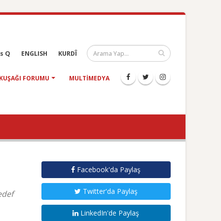
s Q
ENGLISH
KURDÎ
KUŞAĞI FORUMU
MULTIMEDYA
Facebook'da Paylaş
Twitter'da Paylaş
edef
LinkedIn'de Paylaş