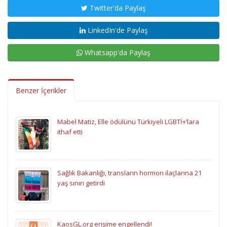
Twitter'da Paylaş
LinkedIn'de Paylaş
Whatsapp'da Paylaş
Benzer İçerikler
Mabel Matiz, Elle ödülünü Türkiyeli LGBTİ+’lara
ithaf etti
Sağlık Bakanlığı, transların hormon ilaçlarına 21
yaş sınırı getirdi
KaosGL.org erişime engellendi!