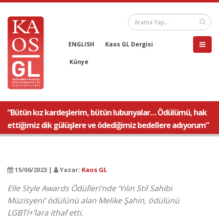
ENGLISH
Kaos GL Dergisi
Künye
“Bütün kız kardeşlerim, bütün lubunyalar… Ödülümü, hak
ettiğimiz dik gülüşlere ve ödediğimiz bedellere adıyorum”
15/06/2023 |
Yazar:
Kaos GL
Elle Style Awards Ödülleri‘nde ‘Yılın Stil Sahibi
Müzisyeni’ ödülünü alan Melike Şahin, ödülünü
LGBTİ+’lara ithaf etti.