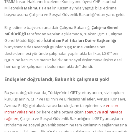
TBMM İnsan Haklarını İnceleme Komisyonu üyesi CHP İstanbul
Milletvekili
Mahmut Tanal
’ın Kasım ayında yaptığı bilgi edinme
başvurusuna Çalışma ve Sosyal Güvenlik Bakanlığı’ndan yanıt geldi.
Bilgi edinme başvurusuna dair Çalışma Bakanlığı
Çalışma Genel
Müdürlüğü
tarafından yapılan açıklamada, “Bakanlığımız Çalışma
Genel Müdürlüğünde
İstihdam Politikaları Daire Başkanlığı
bünyesinde dezavantajlı grupların işgücüne katılmasının
desteklenmesi yönünde çalışmalar yapılmakla birlikte, LGBT’lerin
işgücüne katılımı ve maruz kaldıkları sosyal dışlanmaya ilişkin özel
herhangi bir çalışmamız bulunmamaktadır” dendi.
Endişeler doğrulandı, Bakanlık çalışması yok!
Bu yanıt doğrultusunda, Türkiye’nin LGBT yurttaşlarının, sivil toplum
kuruluşlarının, CHP ve HDP’nin ve Birleşmiş Milletler, Avrupa Konseyi,
Avrupa Birliği gibi uluslararası kuruluşların taleplerine ve
en son
intihar vakasında
bir kere daha ortaya çıkan
somut ve acil ihtiyaca
rağmen
, Çalışma ve Sosyal Güvenlik Bakanlığının LGBT yurttaşların
istihdama ve sosyal güvenlik sistemine tam katılımının sağlanmasına
ve sosyal dışlanma döngüsü riskinin azaltılmasına ilişkin herhangi bir