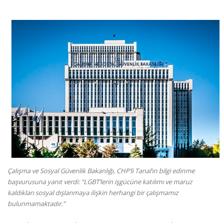
Çalışma ve Sosyal Güvenlik Bakanlığı, CHP’li Tanal’ın bilgi edinme
başvurusuna yanıt verdi: “LGBT’lerin işgücüne katılımı ve maruz
kaldıkları sosyal dışlanmaya ilişkin herhangi bir çalışmamız
bulunmamaktadır.”