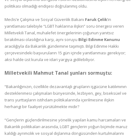
politikası olmadığı endişesi doğrulanmış oldu.
Meclis’e Çalışma ve Sosyal Güvenlik Bakanı
Faruk Çelik
’in
yanıtlaması talebiyle “LGBT haklarına ilişkin” soru önergesi veren
Milletvekili Tanal, muhalefet önergelerinin çoğunun yanıtsız
bırakılması olasılığına karşı, aynı soruyu
Bilgi Edinme Kanunu
aracılığıyla da Bakanlık gündemine taşımıştı. Bilgi Edinme Hakkı
çerçevesindeki başvuruların 15 gün içinde yanıtlanması gerekiyor;
aksi halde üst kurula ve idari yargıya gidilebiliyor.
Milletvekili Mahmut Tanal şunları sormuştu:
“Bakanlığınızın, özellikle dezavantajlı grupların işgücüne katılımının
desteklenmesi çalışmaları bünyesinde, lezbiyen, gey, biseksüel ve
trans yurttaşların istihdam politikalarında içerilmesine ilişkin
herhangi bir faaliyet yürütülmekte midir?
“Gençlerin güçlendirilmesine yönelik yapılan kamu harcamaları ve
Bakanlık politikaları arasında, LGBT gençlerin yoğun biçimde maruz
kaldığı ayrımcılık ve sosyal dışlanma döngüsünden kurtulmalarını