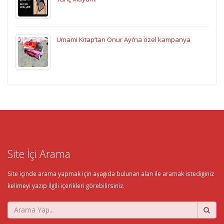
Umami Kitap’tan Onur Ayı’na özel kampanya
Site İçi Arama
Site içinde arama yapmak için aşağıda bulunan alan ile aramak istediğiniz
kelimeyi yazıp ilgili içerikleri görebilirsiniz.