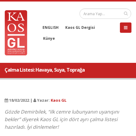
ENGLISH
Kaos GL Dergisi
Künye
Çalma Listesi: Havaya, Suya, Toprağa
18/02/2022 |
Yazar:
Kaos GL
Gözde Demirbilek, “ilk cemre lubunyanın uyanışını
bekler” diyerek Kaos GL için dört ayrı çalma listesi
hazırladı. İyi dinlemeler!