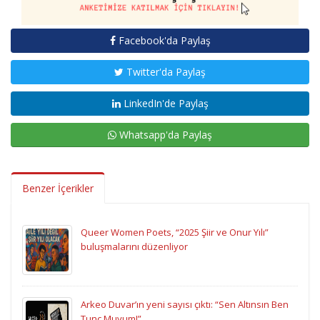
Facebook'da Paylaş
Twitter'da Paylaş
LinkedIn'de Paylaş
Whatsapp'da Paylaş
Benzer İçerikler
Queer Women Poets, “2025 Şiir ve Onur Yılı”
buluşmalarını düzenliyor
Arkeo Duvar’ın yeni sayısı çıktı: “Sen Altınsın Ben
Tunç Muyum!”