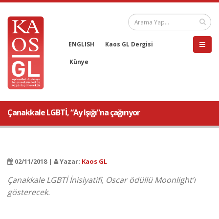
ENGLISH
Kaos GL Dergisi
Künye
Çanakkale LGBTİ, “Ay Işığı”na çağırıyor
02/11/2018 |
Yazar:
Kaos GL
Çanakkale LGBTİ İnisiyatifi, Oscar ödüllü Moonlight’ı
gösterecek.