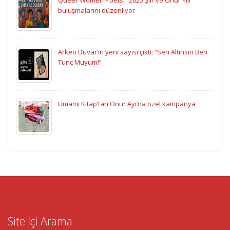
Queer Women Poets, “2025 Şiir ve Onur Yılı”
buluşmalarını düzenliyor
Arkeo Duvar’ın yeni sayısı çıktı: “Sen Altınsın Ben
Tunç Muyum!”
Umami Kitap’tan Onur Ayı’na özel kampanya
Site İçi Arama