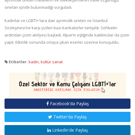
ayrımcılık üreten ifadelerin ve ötekileştirmenin ifade özgürlüğü
sınırları içinde bulunmadığı vurguladı.
Kadınlar ve LGBTİ+'lara dair ayrımcılık üreten ve İstanbul
Sözleşmesi’ne karşı çizilen bazı karikatürler tartışıldı. Sohbetin
ardından çizim atölyesi başladı. Alpar’ın eşliğinde katılımcılar da çizim
yaptı. Etkinlik sonunda ortaya çıkan eserler üzerine konuşuldu.
Etiketler:
kadın
,
kültür sanat
Facebook'da Paylaş
Twitter'da Paylaş
LinkedIn'de Paylaş