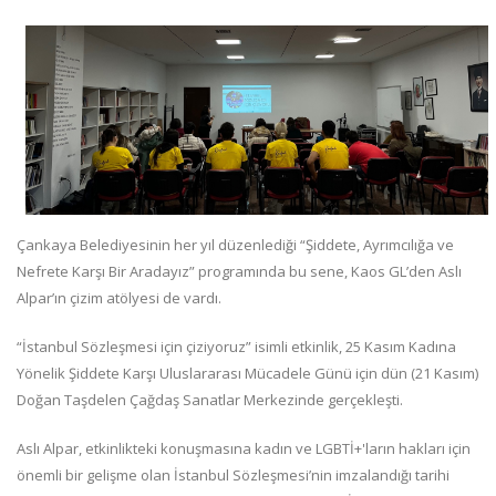
Çankaya Belediyesinin her yıl düzenlediği “Şiddete, Ayrımcılığa ve
Nefrete Karşı Bir Aradayız” programında bu sene, Kaos GL’den Aslı
Alpar’ın çizim atölyesi de vardı.
“İstanbul Sözleşmesi için çiziyoruz” isimli etkinlik, 25 Kasım Kadına
Yönelik Şiddete Karşı Uluslararası Mücadele Günü için dün (21 Kasım)
Doğan Taşdelen Çağdaş Sanatlar Merkezinde gerçekleşti.
Aslı Alpar, etkinlikteki konuşmasına kadın ve LGBTİ+'ların hakları için
önemli bir gelişme olan İstanbul Sözleşmesi’nin imzalandığı tarihi