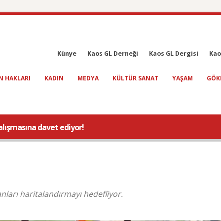
Künye
Kaos GL Derneği
Kaos GL Dergisi
Kao
N HAKLARI
KADIN
MEDYA
KÜLTÜR SANAT
YAŞAM
GÖK
alışmasına davet ediyor!
nları haritalandırmayı hedefliyor.