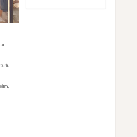
lar
 türlü
elim,