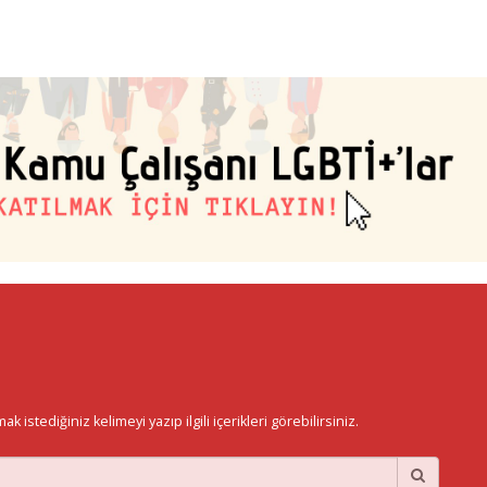
istediğiniz kelimeyi yazıp ilgili içerikleri görebilirsiniz.