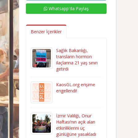
Whatsapp'da Paylaş
Benzer İçerikler
Sağlık Bakanlığı,
transların hormon
ilaçlarına 21 yaş sınırı
getirdi
KaosGL.org erişime
engellendi!
İzmir Valiliği, Onur
Haftası’nın açık alan
etkinliklerini üç
günlüğüne yasakladı