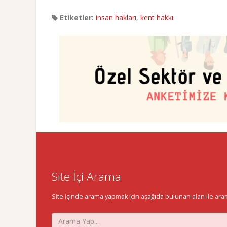
Etiketler:
insan hakları
,
kent hakkı
Site İçi Arama
Site içinde arama yapmak için aşağıda bulunan alan ile aramak 