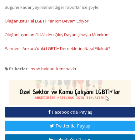
Bugüne kadar yayınlanan diğer raporlar ise şöyle:
Olağanüstü Hal LGBTİ+’lar İçin Devam Ediyor!
Olağanlaştırılan OHAL’den Çıkış Dayanışmayla Mümkün!
Pandemi Ankara’daki LGBTİ+ Derneklerini Nasıl Etkiledi?
Etiketler:
insan hakları
,
kent hakkı
Facebook'da Paylaş
Twitter'da Paylaş
LinkedIn'de Paylaş