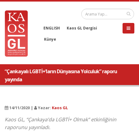
ENGLISH
Kaos GL Dergisi
Künye
“Çankayalı LGBTİ+’ların Dünyasına Yolculuk” raporu
yayında
14/11/2020 |
Yazar:
Kaos GL
Kaos GL, “Çankaya’da LGBTİ+ Olmak” etkinliğinin
raporunu yayınladı.