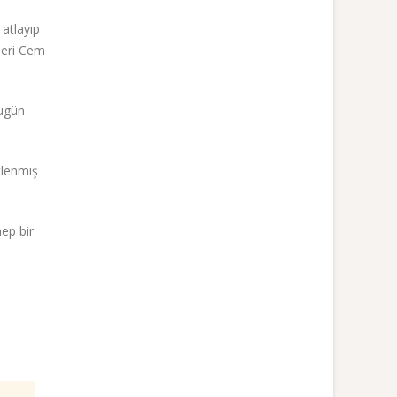
atlayıp
zleri Cem
Bugün
tlenmiş
hep bir