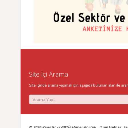
Site İçi Arama
Site içinde arama yapmak için aşağıda bulunan alan ile aramak 
©
2026 Kaos GL - LGBTİ+ Haber Portalı
| Tüm Hakları Sak