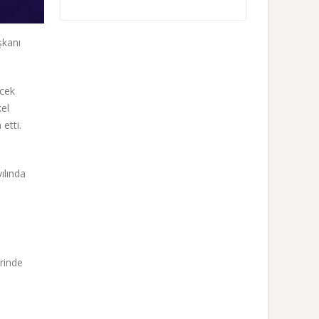
şkanı
cek
kel
etti.
ılında
rinde