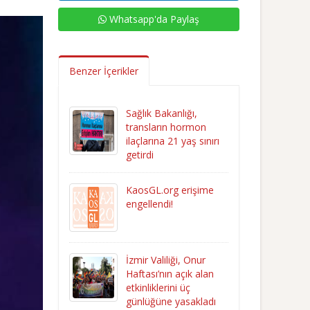
Whatsapp'da Paylaş
Benzer İçerikler
Sağlık Bakanlığı,
transların hormon
ilaçlarına 21 yaş sınırı
getirdi
KaosGL.org erişime
engellendi!
İzmir Valiliği, Onur
Haftası’nın açık alan
etkinliklerini üç
günlüğüne yasakladı