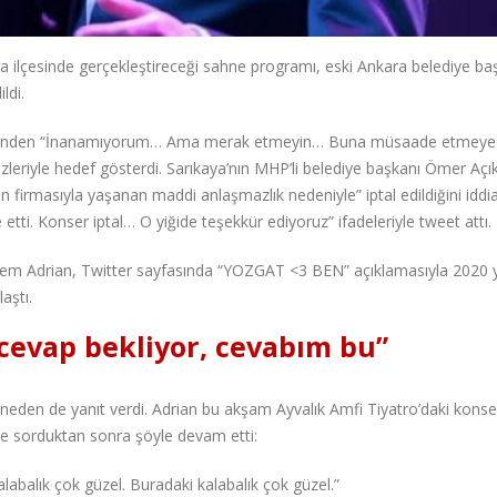
a ilçesinde gerçekleştireceği sahne programı, eski Ankara belediye ba
ldi.
 üzerinden “İnanamıyorum… Ama merak etmeyin… Buna müsaade etmeye
sözleriyle hedef gösterdi. Sarıkaya’nın MHP’li belediye başkanı Ömer Açı
n firmasıyla yaşanan maddi anlaşmazlık nedeniyle” iptal edildiğini iddia 
tti. Konser iptal… O yiğide teşekkür ediyoruz” ifadeleriyle tweet attı.
Cem Adrian, Twitter sayfasında “YOZGAT <3 BEN” açıklamasıyla 2020 y
laştı.
cevap bekliyor, cevabım bu”
hneden de yanıt verdi. Adrian bu akşam Ayvalık Amfi Tiyatro’daki konse
iye sorduktan sonra şöyle devam etti:
labalık çok güzel. Buradaki kalabalık çok güzel.”