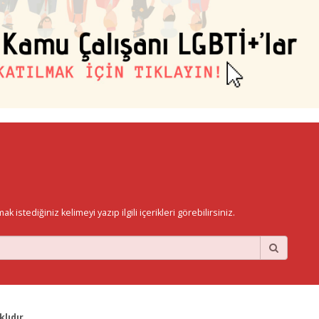
istediğiniz kelimeyi yazıp ilgili içerikleri görebilirsiniz.
lıdır.