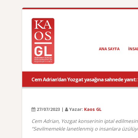
ANA SAYFA
INSA
Cem Adrian’dan Yozgat yasağına sahnede yanıt:
27/07/2023 |
Yazar:
Kaos GL
Cem Adrian, Yozgat konserinin iptal edilmesine 
“Sevilmemekle lanetlenmiş o insanlara üzülüy