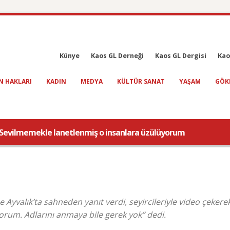
Künye
Kaos GL Derneği
Kaos GL Dergisi
Kao
N HAKLARI
KADIN
MEDYA
KÜLTÜR SANAT
YAŞAM
GÖK
 Sevilmemekle lanetlenmiş o insanlara üzülüyorum
Ayvalık’ta sahneden yanıt verdi, seyircileriyle video çekerek
orum. Adlarını anmaya bile gerek yok” dedi.