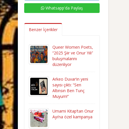
Whatsapp'da Paylaş
Benzer İçerikler
Queer Women Poets,
“2025 Şiir ve Onur Yılı”
buluşmalarını
düzenliyor
Arkeo Duvar’ın yeni
sayısı çıktı: “Sen
Altınsın Ben Tunç
Muyum!”
Umami Kitap’tan Onur
Ayı’na özel kampanya