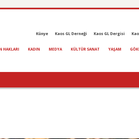
Künye
Kaos GL Derneği
Kaos GL Dergisi
Kao
N HAKLARI
KADIN
MEDYA
KÜLTÜR SANAT
YAŞAM
GÖK