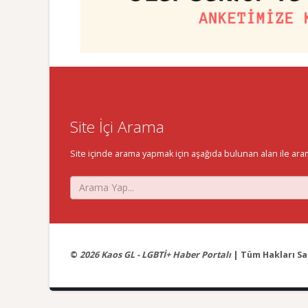
Site İçi Arama
Site içinde arama yapmak için aşağıda bulunan alan ile aramak 
©
2026 Kaos GL - LGBTİ+ Haber Portalı
| Tüm Hakları Sak