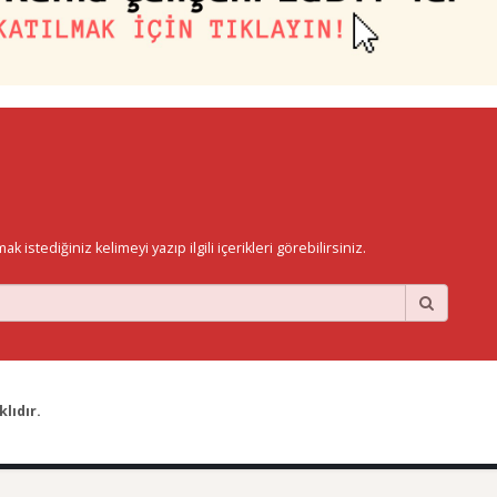
istediğiniz kelimeyi yazıp ilgili içerikleri görebilirsiniz.
lıdır.