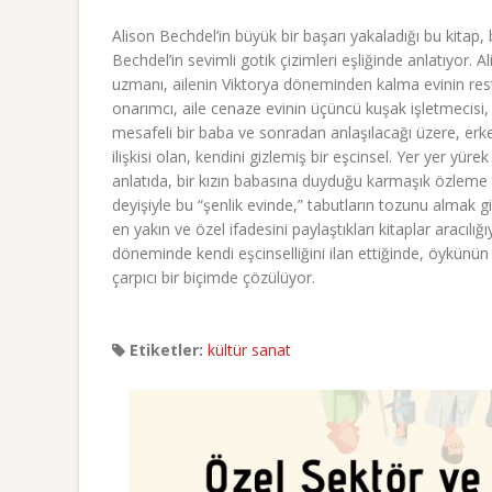
Alison Bechdel’in büyük bir başarı yakaladığı bu kitap
Bechdel’in sevimli gotik çizimleri eşliğinde anlatıyor. A
uzmanı, ailenin Viktorya döneminden kalma evinin res
onarımcı, aile cenaze evinin üçüncü kuşak işletmecisi
mesafeli bir baba ve sonradan anlaşılacağı üzere, erkek
ilişkisi olan, kendini gizlemiş bir eşcinsel. Yer yer yü
anlatıda, bir kızın babasına duyduğu karmaşık özleme t
deyişiyle bu “şenlik evinde,” tabutların tozunu almak gib
en yakın ve özel ifadesini paylaştıkları kitaplar aracılığ
döneminde kendi eşcinselliğini ilan ettiğinde, öykünü
çarpıcı bir biçimde çözülüyor.
Etiketler:
kültür sanat