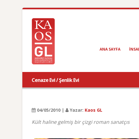
ANA SAYFA
INSA
Cenaze Evi / Şenlik Evi
04/05/2010 |
Yazar:
Kaos GL
Kült haline gelmiş bir çizgi roman sanatçıs