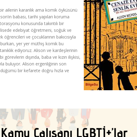
, bir ailenin karanlık ama komik öyküsünü
lison’ın babası, tarihi yapıları koruma
torasyonu konusunda takıntılı bir
, lisede edebiyat öğretmeni, soğuk ve
 öğrencileri ve çocuklarının bakıcısıyla
rek burkan, yer yer müthiş komik bu
anıklık ediyoruz. Alison ve kardeşlerinin
i görevlerin dışında, baba ve kızın ilişkisi,
ıyla buluyor. Alison ergenliğinin son
n düğümü bir kefarete doğru hızla ve